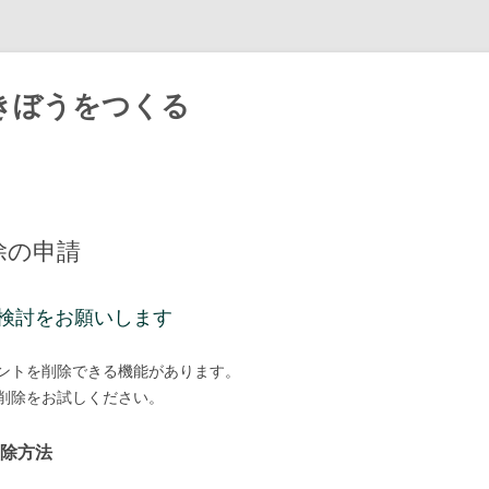
きぼうをつくる
Skip
to
content
除の申請
検討をお願いします
ントを削除できる機能があります。
削除をお試しください。
除方法