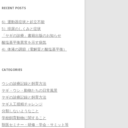
RECENT POSTS
6）運動器症状と起立不能
5）排尿のしくみと症状
「ヤギの診療」書籍出版のお知らせ
酸塩基平衡異常を示す病気
4）体液の調節（電解質と酸塩基平衡）
CATEGORIES
ウシの診療記録と飼育方法
ヤギ・ウシ・動物たちの日常風景
ヤギの診療記録と飼育方法
ヤギ人工授精チャレンジ
分類しないようなこと
学校飼育動物に関すること
獣医セミナー・研修・学会・サミット等