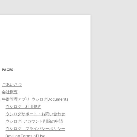
PAGES
ごあいさつ
会社概要
牛群管理アプリ: ウシログDocuments
ウシログ – 利用規約
ウシログサポート・お問い合わせ
ウシログ: アカウント削除の申請
ウシログ – プライバシーポリシー
BoviLog Terms of Use