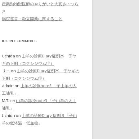
産業動物獣医師のやりがいと大変さ・つら
さ
病院運営・独立開業に関すること
RECENT COMMENTS
Uchida
on
山羊の診療Diary症例29 子ヤ
ギの下痢（コクシジウム症）
リエ
on
山羊の診療Diary症例29 子ヤギの
下痢（コクシジウム症）
admin
on
山羊の診療note3 「子山羊の人
工哺乳」
M.T.
on
山羊の診療note3 「子山羊の人工
哺乳」
Uchida
on
山羊の診療Diary 症例３「子山
羊の低体温・低血糖」