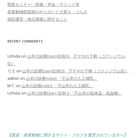
獣医セミナー・研修・学会・サミット等
産業動物獣医師のやりがいと大変さ・つらさ
病院運営・独立開業に関すること
RECENT COMMENTS
Uchida
on
山羊の診療Diary症例29 子ヤギの下痢（コクシジウム
症）
リエ
on
山羊の診療Diary症例29 子ヤギの下痢（コクシジウム症）
admin
on
山羊の診療note3 「子山羊の人工哺乳」
M.T.
on
山羊の診療note3 「子山羊の人工哺乳」
Uchida
on
山羊の診療Diary 症例３「子山羊の低体温・低血糖」
【畜産・産業動物に関するサイト・ブログを運営されている方へ】