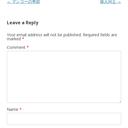
Post
←
マンゴーの季節
旅人同士
→
navigation
Leave a Reply
Your email address will not be published.
Required fields are
marked
*
Comment
*
Name
*