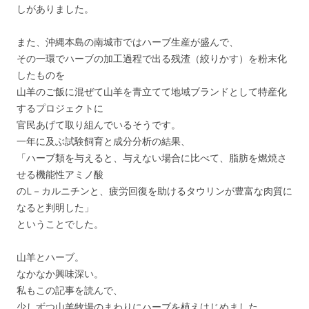
しがありました。
また、沖縄本島の南城市ではハーブ生産が盛んで、
その一環でハーブの加工過程で出る残渣（絞りかす）を粉末化
したものを
山羊のご飯に混ぜて山羊を青立てて地域ブランドとして特産化
するプロジェクトに
官民あげて取り組んでいるそうです。
一年に及ぶ試験飼育と成分分析の結果、
「ハーブ類を与えると、与えない場合に比べて、脂肪を燃焼さ
せる機能性アミノ酸
のL－カルニチンと、疲労回復を助けるタウリンが豊富な肉質に
なると判明した」
ということでした。
山羊とハーブ。
なかなか興味深い。
私もこの記事を読んで、
少しずつ山羊牧場のまわりにハーブを植えはじめました。