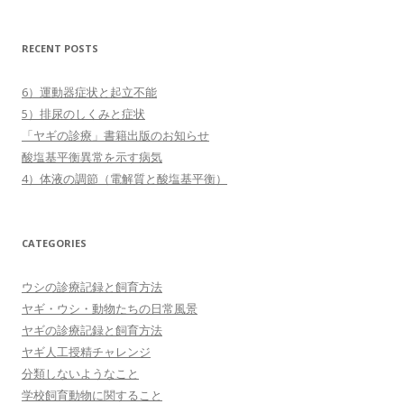
RECENT POSTS
6）運動器症状と起立不能
5）排尿のしくみと症状
「ヤギの診療」書籍出版のお知らせ
酸塩基平衡異常を示す病気
4）体液の調節（電解質と酸塩基平衡）
CATEGORIES
ウシの診療記録と飼育方法
ヤギ・ウシ・動物たちの日常風景
ヤギの診療記録と飼育方法
ヤギ人工授精チャレンジ
分類しないようなこと
学校飼育動物に関すること