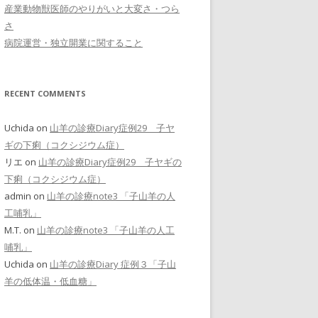
産業動物獣医師のやりがいと大変さ・つら
さ
病院運営・独立開業に関すること
RECENT COMMENTS
Uchida
on
山羊の診療Diary症例29 子ヤ
ギの下痢（コクシジウム症）
リエ
on
山羊の診療Diary症例29 子ヤギの
下痢（コクシジウム症）
admin
on
山羊の診療note3 「子山羊の人
工哺乳」
M.T.
on
山羊の診療note3 「子山羊の人工
哺乳」
Uchida
on
山羊の診療Diary 症例３「子山
羊の低体温・低血糖」