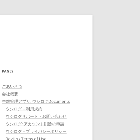
PAGES
ごあいさつ
会社概要
牛群管理アプリ: ウシログDocuments
ウシログ – 利用規約
ウシログサポート・お問い合わせ
ウシログ: アカウント削除の申請
ウシログ – プライバシーポリシー
BoviLog Terms of Use