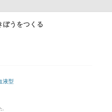
きぼうをつくる
Skip
to
content
の血液型
た。