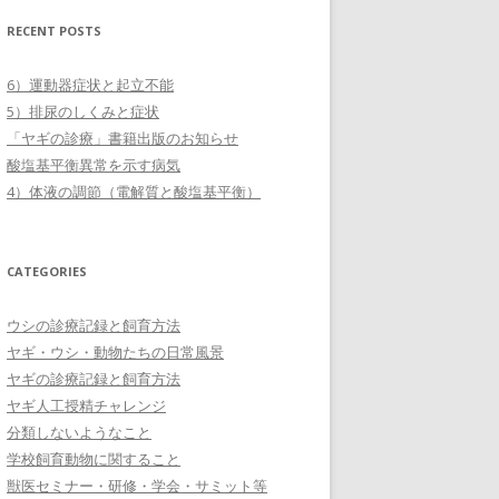
RECENT POSTS
6）運動器症状と起立不能
5）排尿のしくみと症状
「ヤギの診療」書籍出版のお知らせ
酸塩基平衡異常を示す病気
4）体液の調節（電解質と酸塩基平衡）
CATEGORIES
ウシの診療記録と飼育方法
ヤギ・ウシ・動物たちの日常風景
ヤギの診療記録と飼育方法
ヤギ人工授精チャレンジ
分類しないようなこと
学校飼育動物に関すること
獣医セミナー・研修・学会・サミット等