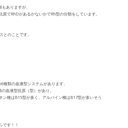
。
類もありますが、
抗原でRhDがあるかないかでRh型の分類をしています。
ラスとのことです。
Wの6種類の血液型システムがあります。
類の血液型抗原（型）があり、
ン種はB15型が多く、アルパイン種はB17型が多いそう
らです！！