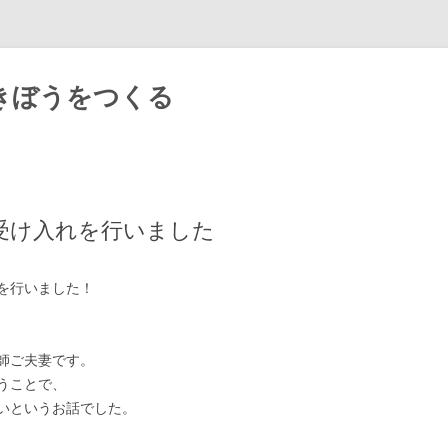
きぼうをつくる
Skip
to
content
受け入れを行いました
を行いました！
師ご夫妻です。
うことで、
いというお話でした。