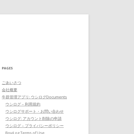
PAGES
ごあいさつ
会社概要
牛群管理アプリ: ウシログDocuments
ウシログ – 利用規約
ウシログサポート・お問い合わせ
ウシログ: アカウント削除の申請
ウシログ – プライバシーポリシー
BoviLog Terms of Use