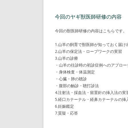
今回のヤギ獣医師研修の内容
今回の獣医師研修の内容はこちらです。
1.山羊の飼育で獣医師が知っておく届け
2.山羊の保定法・ロープワークの実習
3.山羊の診療
・山羊の往診時の初診症例へのアプロー
・身体検査・体温測定
・心臓・肺の聴診
・腹部の触診・聴打診法
4.注射法・採血法・留置針の挿入法の実
5.経口カテーテル・経鼻カテーテルの挿
6.妊娠鑑定
7.質疑・応答