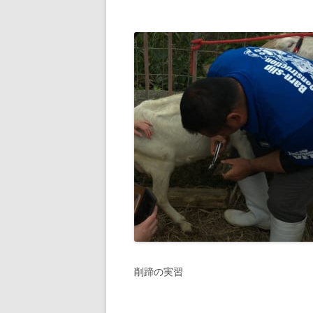
削蹄の実習