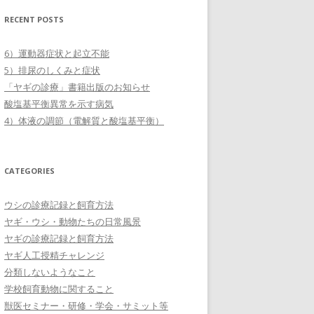
RECENT POSTS
6）運動器症状と起立不能
5）排尿のしくみと症状
「ヤギの診療」書籍出版のお知らせ
酸塩基平衡異常を示す病気
4）体液の調節（電解質と酸塩基平衡）
CATEGORIES
ウシの診療記録と飼育方法
ヤギ・ウシ・動物たちの日常風景
ヤギの診療記録と飼育方法
ヤギ人工授精チャレンジ
分類しないようなこと
学校飼育動物に関すること
獣医セミナー・研修・学会・サミット等