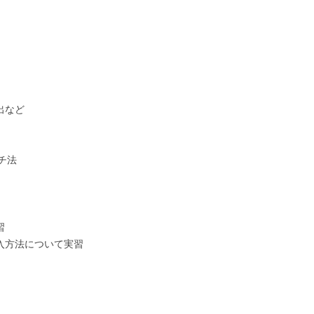
出など
チ法
習
入方法について実習