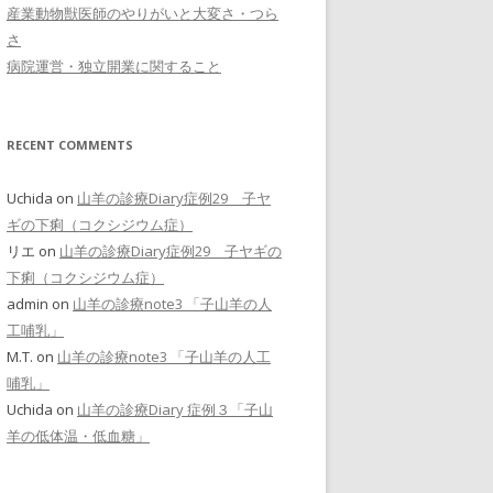
産業動物獣医師のやりがいと大変さ・つら
さ
病院運営・独立開業に関すること
RECENT COMMENTS
Uchida
on
山羊の診療Diary症例29 子ヤ
ギの下痢（コクシジウム症）
リエ
on
山羊の診療Diary症例29 子ヤギの
下痢（コクシジウム症）
admin
on
山羊の診療note3 「子山羊の人
工哺乳」
M.T.
on
山羊の診療note3 「子山羊の人工
哺乳」
Uchida
on
山羊の診療Diary 症例３「子山
羊の低体温・低血糖」