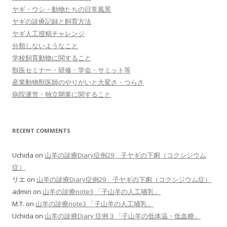
ヤギ・ウシ・動物たちの日常風景
ヤギの診療記録と飼育方法
ヤギ人工授精チャレンジ
分類しないようなこと
学校飼育動物に関すること
獣医セミナー・研修・学会・サミット等
産業動物獣医師のやりがいと大変さ・つらさ
病院運営・独立開業に関すること
RECENT COMMENTS
Uchida
on
山羊の診療Diary症例29 子ヤギの下痢（コクシジウム
症）
リエ
on
山羊の診療Diary症例29 子ヤギの下痢（コクシジウム症）
admin
on
山羊の診療note3 「子山羊の人工哺乳」
M.T.
on
山羊の診療note3 「子山羊の人工哺乳」
Uchida
on
山羊の診療Diary 症例３「子山羊の低体温・低血糖」