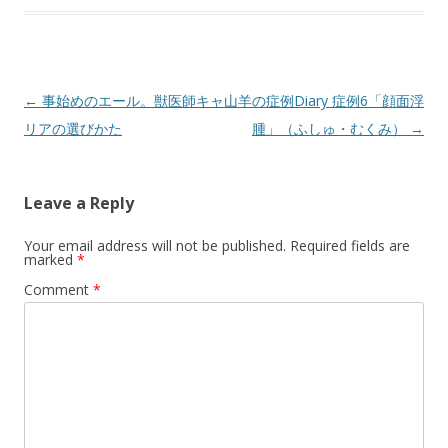
Post
←
事始めのエール。獣医師キャ
山羊の症例Diary 症例6「顔面浮
navigation
リアの選びかた
腫」（ふしゅ・むくみ）
→
Leave a Reply
Your email address will not be published.
Required fields are
marked
*
Comment
*