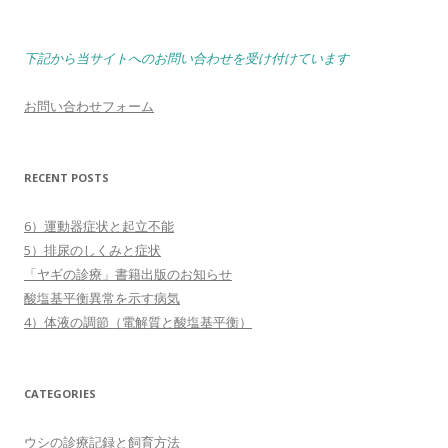
下記から当サイトへのお問い合わせを受け付けています
お問い合わせフォーム
RECENT POSTS
6）運動器症状と起立不能
5）排尿のしくみと症状
「ヤギの診療」書籍出版のお知らせ
酸塩基平衡異常を示す病気
4）体液の調節（電解質と酸塩基平衡）
CATEGORIES
ウシの診療記録と飼育方法