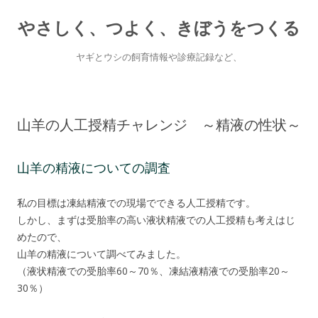
やさしく、つよく、きぼうをつくる
ヤギとウシの飼育情報や診療記録など、
Skip
to
content
山羊の人工授精チャレンジ ～精液の性状～
山羊の精液についての調査
私の目標は凍結精液での現場でできる人工授精です。
しかし、まずは受胎率の高い液状精液での人工授精も考えはじ
めたので、
山羊の精液について調べてみました。
（液状精液での受胎率60～70％、凍結液精液での受胎率20～
30％）