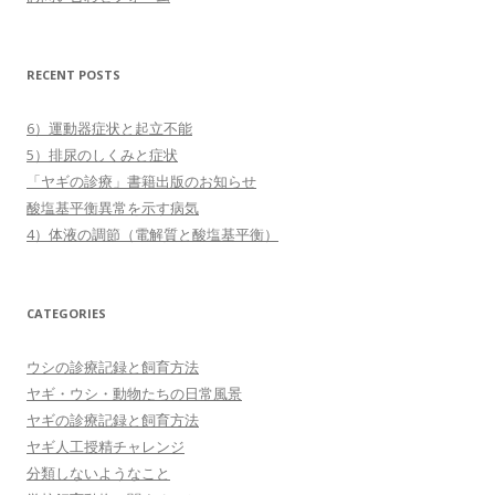
RECENT POSTS
6）運動器症状と起立不能
5）排尿のしくみと症状
「ヤギの診療」書籍出版のお知らせ
酸塩基平衡異常を示す病気
4）体液の調節（電解質と酸塩基平衡）
CATEGORIES
ウシの診療記録と飼育方法
ヤギ・ウシ・動物たちの日常風景
ヤギの診療記録と飼育方法
ヤギ人工授精チャレンジ
分類しないようなこと