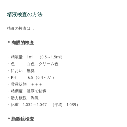
精液検査の方法
精液の検査は…
＊肉眼的検査
・精液量 1ml （0.5～1.5ml）
・色 白色～クリーム色
・におい 無臭
・PH 6.8（6.4～7.1）
・雲霧状態 ＋＋＋
・粘稠度 濃厚で粘稠
・活力概観 渦流
・比重 1.032～1.047 （平均 1.039）
＊顕微鏡検査