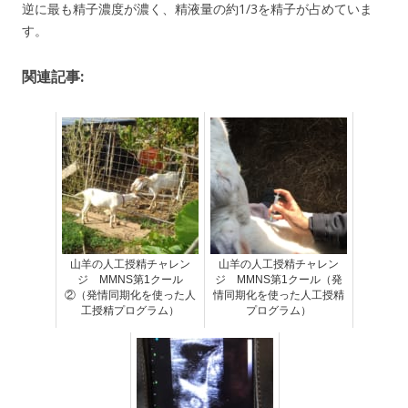
逆に最も精子濃度が濃く、精液量の約1/3を精子が占めていま
す。
関連記事:
山羊の人工授精チャレン
山羊の人工授精チャレン
ジ MMNS第1クール
ジ MMNS第1クール（発
②（発情同期化を使った人
情同期化を使った人工授精
工授精プログラム）
プログラム）