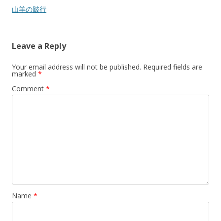
navigation
山羊の跛行
Leave a Reply
Your email address will not be published.
Required fields are
marked
*
Comment
*
Name
*