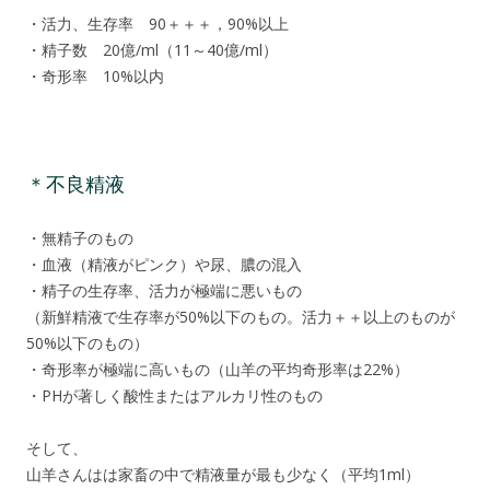
・活力、生存率 90＋＋＋，90%以上
・精子数 20億/ml（11～40億/ml）
・奇形率 10%以内
＊不良精液
・無精子のもの
・血液（精液がピンク）や尿、膿の混入
・精子の生存率、活力が極端に悪いもの
（新鮮精液で生存率が50%以下のもの。活力＋＋以上のものが
50%以下のもの）
・奇形率が極端に高いもの（山羊の平均奇形率は22%）
・PHが著しく酸性またはアルカリ性のもの
そして、
山羊さんはは家畜の中で精液量が最も少なく（平均1ml）