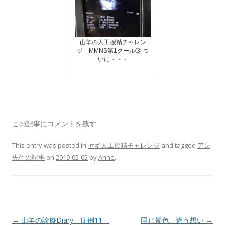
山羊の人工授精チャレン
ジ MMNS第1クール③ つ
いに・・・
この記事にコメントを残す
This entry was posted in
ヤギ人工授精チャレンジ
and tagged
アン
先生の記事
on
2019-05-05
by
Anne
.
Post
←
山羊の診療Diary 症例11
同じ景色、違う想い
→