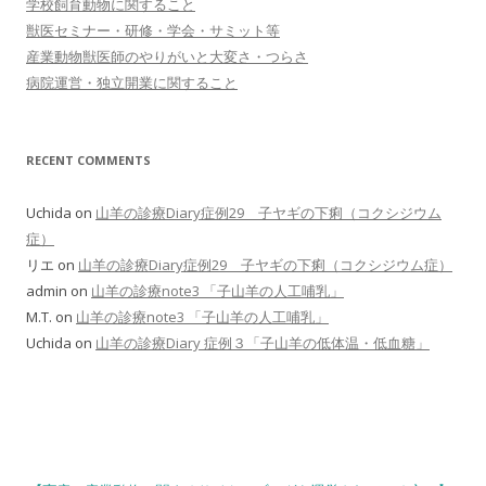
学校飼育動物に関すること
獣医セミナー・研修・学会・サミット等
産業動物獣医師のやりがいと大変さ・つらさ
病院運営・独立開業に関すること
RECENT COMMENTS
Uchida
on
山羊の診療Diary症例29 子ヤギの下痢（コクシジウム
症）
リエ
on
山羊の診療Diary症例29 子ヤギの下痢（コクシジウム症）
admin
on
山羊の診療note3 「子山羊の人工哺乳」
M.T.
on
山羊の診療note3 「子山羊の人工哺乳」
Uchida
on
山羊の診療Diary 症例３「子山羊の低体温・低血糖」