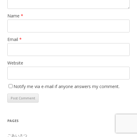
Name
*
Email
*
Website
Notify me via e-mail if anyone answers my comment.
PAGES
ごあいさつ