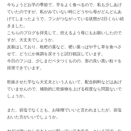
今ちょうどお芋の季節で、芋をよく食べるので、私も少しあげ
ていたのですが、私がみていない時にどうやら母がどんどんあ
げてしまったようで、フンがつながっている状態が2日くらい続
きました。
こちらのブログを拝見して、控えるよう母にもお願いしたので
すが、大丈夫でしょうか。
反芻はしており、枇杷の葉など、硬い葉っぱや干し草を食べさ
せて、どうにか体調を戻そうと試行錯誤しています。
今日のフンは、少しまだベタつくものの、形の良い黒い粒々を
排泄できています。
乾燥させた芋なら大丈夫という人もいて、配合飼料などはあげ
ていませんので、補助的に乾燥物を上げる程度なら問題ないで
しょうか。
また、岩塩でなくとも、お味噌でいいと言われましたが、岩塩
おいた方がいいでしょうか。
ヤギは強いからテキトーに飼っていて大丈夫、という話で、な