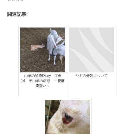
関連記事:
山羊の診療Diary 症例
ヤギの分娩について
14 子山羊の斜頸 ～腰麻
痺疑い～