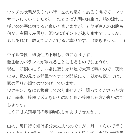
ウンチの状態が良くない時、左のお腹をまあるく撫でて、マッ
サージしていましたが、（たとえば人間のお腹は、腸の流れに
従いのの字に撫でると良いと言いますが、）ヤギさんのお腹も
何か、右周り左周り、流れのポイントがありますでしょうか。
もしあれば、教えていただけると幸せです。（急ぎません、、)
ウイルス性、環境性の下痢も、気になります。
微生物のバランスが崩れることによるものでしょうか。
現在一頭飼いにて、非常に寂しがり屋で大声で鳴くので、夜間
のみ、私の見える部屋〜ベランダ開放にて、朝から夜までは、
家の周りか畑でのびのびしています。
ワクチン、なにも接種しておりませんが（譲ってくださった方
は、基本、接種は必要ないとの話）何か接種した方が良いので
しょうか。
近くには犬猫専門の動物病院しかありませんが。。
山の、毎日行く畑は多分大丈夫なのですが、月一くらいで行く
山の上の方の畑は、マダニがいないとも限らず、市販の犬猫用