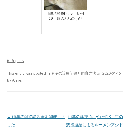
山羊の診療Diary 症例
19 眼のふちのけが
6 Replies
This entry was posted in
ヤギの診療記録と飼育方法
on
2020-01-15
by
Anne
.
Post
←
山羊の削蹄講習会を開催しま
山羊の診療Diary症例23 牛の
navigation
した
残渣過給によるルーメンアシド