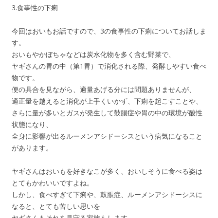
3.食事性の下痢
今回はおいもお話ですので、3の食事性の下痢についてお話しま
す。
おいもやかぼちゃなどは炭水化物を多く含む野菜で、
ヤギさんの胃の中（第1胃）で消化される際、発酵しやすい食べ
物です。
便の具合を見ながら、適量あげる分には問題ありませんが、
適正量を越えると消化が上手くいかず、下痢を起こすことや、
さらに量が多いとガスが発生して鼓腸症や胃の中の環境が酸性
状態になり、
全身に影響が出るルーメンアシドーシスという病気になること
があります。
ヤギさんはおいもを好きなこが多く、おいしそうに食べる姿は
とてもかわいいですよね。
しかし、食べすぎて下痢や、鼓脹症、ルーメンアシドーシスに
なると、とても苦しい思いを
ヤギさんもそれを見守る家族もします。