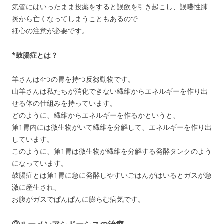
気管にはいったまま投薬をすると誤飲を引き起こし、誤嚥性肺
炎から亡くなってしまうこともあるので
細心の注意が必要です。
*鼓腸症とは？
羊さんは4つの胃を持つ反芻動物です。
山羊さんは私たちが消化できない繊維からエネルギーを作り出
せる体の仕組みを持っています。
どのように、繊維からエネルギーを作るかというと、
第1胃内には微生物がいて繊維を分解して、エネルギーを作り出
しています。
このように、第1胃は微生物が繊維を分解する発酵タンクのよう
になっています。
鼓腸症とは第1胃に急に発酵しやすいごはんがはいるとガスが急
激に産生され、
お腹がガスでぱんぱんに膨らむ病気です。