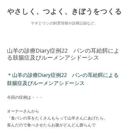
やさしく、つよく、きぼうをつくる
ヤギとウシの飼育情報や診療記録など、
Skip
to
content
山羊の診療Diary症例22 パンの耳給餌によ
る鼓腸症及びルーメンアシドーシス
＊山羊の診療Diary症例22 パンの耳給餌による
鼓腸症及びルーメンアシドーシス
今回の症例は・・・
オーナーさんから
「食パンの耳をたくさんもらって山羊さんにあげたら、
喜んだので食べさせたらお腹がどんどん膨らんで