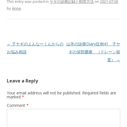
This entry was posted in
ヤギの診療記録と飼育方法
on
2021-07-03
by
Anne
.
Post
←
子ヤギのよんなーくんからの
山羊の診療Diary症例41 子ヤ
navigation
お悩み相談
ギの深部膿瘍 （ドレーン留
置）
→
Leave a Reply
Your email address will not be published.
Required fields are
marked
*
Comment
*