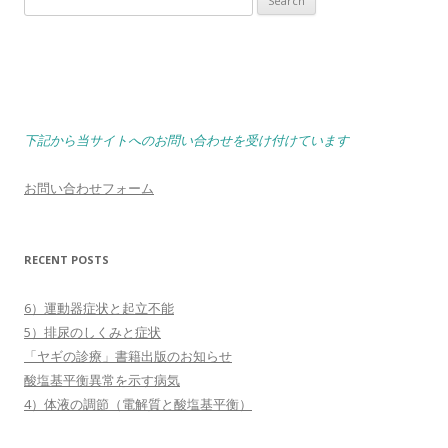
for:
下記から当サイトへのお問い合わせを受け付けています
お問い合わせフォーム
RECENT POSTS
6）運動器症状と起立不能
5）排尿のしくみと症状
「ヤギの診療」書籍出版のお知らせ
酸塩基平衡異常を示す病気
4）体液の調節（電解質と酸塩基平衡）