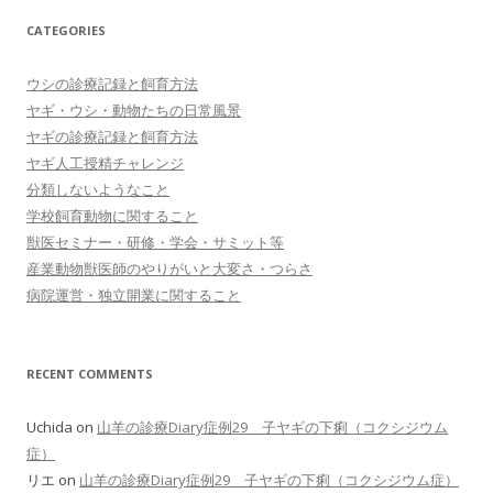
CATEGORIES
ウシの診療記録と飼育方法
ヤギ・ウシ・動物たちの日常風景
ヤギの診療記録と飼育方法
ヤギ人工授精チャレンジ
分類しないようなこと
学校飼育動物に関すること
獣医セミナー・研修・学会・サミット等
産業動物獣医師のやりがいと大変さ・つらさ
病院運営・独立開業に関すること
RECENT COMMENTS
Uchida
on
山羊の診療Diary症例29 子ヤギの下痢（コクシジウム
症）
リエ
on
山羊の診療Diary症例29 子ヤギの下痢（コクシジウム症）