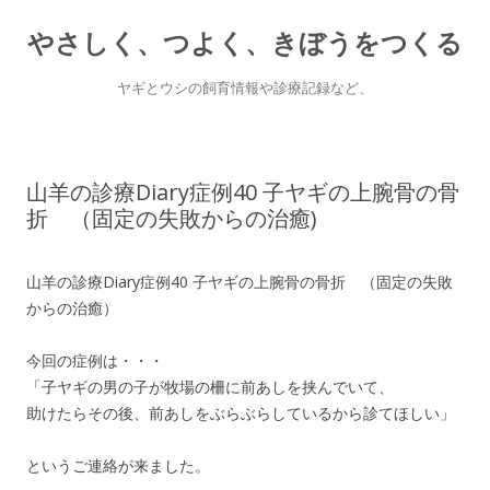
やさしく、つよく、きぼうをつくる
ヤギとウシの飼育情報や診療記録など、
Skip
to
content
山羊の診療Diary症例40 子ヤギの上腕骨の骨
折 （固定の失敗からの治癒)
山羊の診療Diary症例40 子ヤギの上腕骨の骨折 （固定の失敗
からの治癒）
今回の症例は・・・
「子ヤギの男の子が牧場の柵に前あしを挟んでいて、
助けたらその後、前あしをぶらぶらしているから診てほしい」
というご連絡が来ました。