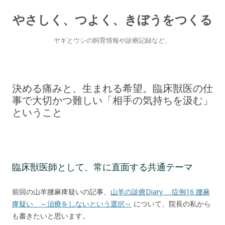
やさしく、つよく、きぼうをつくる
ヤギとウシの飼育情報や診療記録など、
Skip
to
content
決める痛みと、生まれる希望。臨床獣医の仕
事で大切かつ難しい「相手の気持ちを汲む」
ということ
臨床獣医師として、常に直面する共通テーマ
前回の山羊腰麻痺疑いの記事、
山羊の診療Diary 症例16 腰麻
痺疑い ～治療をしないという選択～
について、院長の私から
も書きたいと思います。