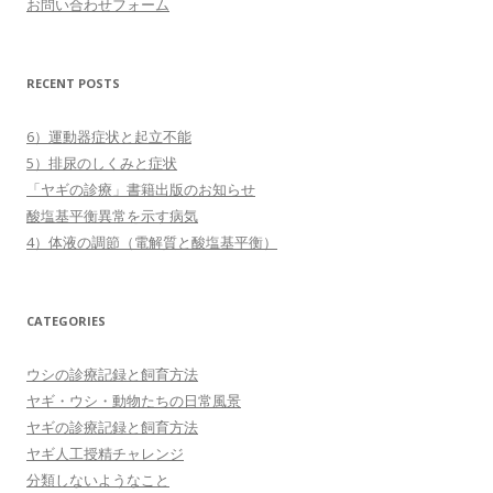
お問い合わせフォーム
RECENT POSTS
6）運動器症状と起立不能
5）排尿のしくみと症状
「ヤギの診療」書籍出版のお知らせ
酸塩基平衡異常を示す病気
4）体液の調節（電解質と酸塩基平衡）
CATEGORIES
ウシの診療記録と飼育方法
ヤギ・ウシ・動物たちの日常風景
ヤギの診療記録と飼育方法
ヤギ人工授精チャレンジ
分類しないようなこと