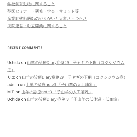
学校飼育動物に関すること
獣医セミナー・研修・学会・サミット等
産業動物獣医師のやりがいと大変さ・つらさ
病院運営・独立開業に関すること
RECENT COMMENTS
Uchida
on
山羊の診療Diary症例29 子ヤギの下痢（コクシジウム
症）
リエ
on
山羊の診療Diary症例29 子ヤギの下痢（コクシジウム症）
admin
on
山羊の診療note3 「子山羊の人工哺乳」
M.T.
on
山羊の診療note3 「子山羊の人工哺乳」
Uchida
on
山羊の診療Diary 症例３「子山羊の低体温・低血糖」