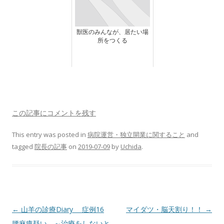
獣医のみんなが、居たい場
所をつくる
この記事にコメントを残す
This entry was posted in
病院運営・独立開業に関すること
and
tagged
院長の記事
on
2019-07-09
by
Uchida
.
Post
←
山羊の診療Diary 症例16
マイダツ・脳天割り！！
→
navigation
腰麻痺疑い ～治療をしないと