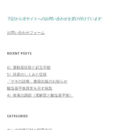
下記から当サイトへのお問い合わせを受け付けています
お問い合わせフォーム
RECENT POSTS
6）運動器症状と起立不能
5）排尿のしくみと症状
「ヤギの診療」書籍出版のお知らせ
酸塩基平衡異常を示す病気
4）体液の調節（電解質と酸塩基平衡）
CATEGORIES
ウシの診療記録と飼育方法