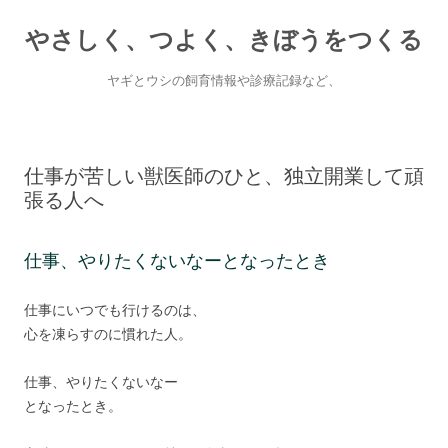
やさしく、つよく、きぼうをつくる
ヤギとウシの飼育情報や診療記録など、
Skip
to
content
仕事が苦しい獣医師のひと、独立開業して頑
張る人へ
仕事、やりたくないなーとなったとき
仕事にいつでも行けるのは、
心を凍らすのに慣れた人。
仕事、やりたくないなー
となったとき。