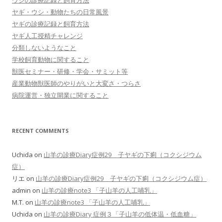
ヤギ・ウシ・動物たちの日常風景
ヤギの診療記録と飼育方法
ヤギ人工授精チャレンジ
分類しないようなこと
学校飼育動物に関すること
獣医セミナー・研修・学会・サミット等
産業動物獣医師のやりがいと大変さ・つらさ
病院運営・独立開業に関すること
RECENT COMMENTS
Uchida
on
山羊の診療Diary症例29 子ヤギの下痢（コクシジウム
症）
リエ
on
山羊の診療Diary症例29 子ヤギの下痢（コクシジウム症）
admin
on
山羊の診療note3 「子山羊の人工哺乳」
M.T.
on
山羊の診療note3 「子山羊の人工哺乳」
Uchida
on
山羊の診療Diary 症例３「子山羊の低体温・低血糖」