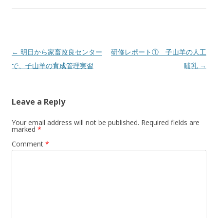
Post
←
明日から家畜改良センター
研修レポート① 子山羊の人工
navigation
で、子山羊の育成管理実習
哺乳
→
Leave a Reply
Your email address will not be published.
Required fields are
marked
*
Comment
*