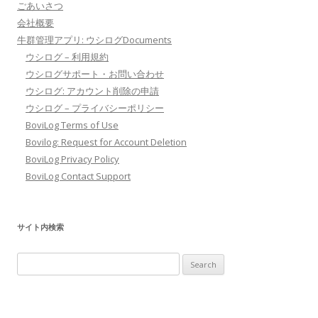
ごあいさつ
会社概要
牛群管理アプリ: ウシログDocuments
ウシログ – 利用規約
ウシログサポート・お問い合わせ
ウシログ: アカウント削除の申請
ウシログ – プライバシーポリシー
BoviLog Terms of Use
Bovilog: Request for Account Deletion
BoviLog Privacy Policy
BoviLog Contact Support
サイト内検索
Search
for: