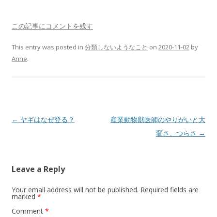
この記事にコメントを残す
This entry was posted in
分類しないようなこと
on
2020-11-02
by
Anne
.
Post
←
ヤギはなぜ登る？
産業動物獣医師のやりがいと大
navigation
変さ、つらさ
→
Leave a Reply
Your email address will not be published.
Required fields are
marked
*
Comment
*