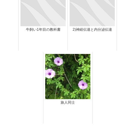
牛飼い1年目の教科書
2)神経伝達と内分泌伝達
旅人同士