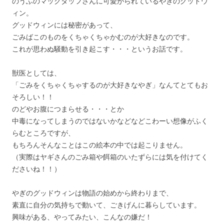
のうふのマックダッフさんに可愛がられているやぎのグッドウ
ィン。
グッドウィンには秘密があって、
ごみばこのものをくちゃくちゃかむのが大好きなのです。
これが思わぬ騒動を引き起こす・・・というお話です。
獣医としては、
「ごみをくちゃくちゃするのが大好きなやぎ」なんてとてもお
そろしい！！
のどやお腹につまらせる・・・とか
中毒になってしまうのではないかなどなどこわーい想像がふく
らむところですが、
もちろんそんなことはこの絵本の中では起こりません。
（実際はヤギさんのごみ箱や餌箱のいたずらには気を付けてく
ださいね！！）
やぎのグッドウィンは物語の始めから終わりまで、
素直に自分の気持ちで動いて、ごきげんに暮らしています。
興味がある、やってみたい、こんなの嫌だ！