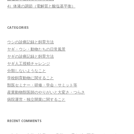
4）体液の調節（電解質と酸塩基平衡）
CATEGORIES
ウシの診療記録と飼育方法
ヤギ・ウシ・動物たちの日常風景
ヤギの診療記録と飼育方法
ヤギ人工授精チャレンジ
分類しないようなこと
学校飼育動物に関すること
獣医セミナー・研修・学会・サミット等
産業動物獣医師のやりがいと大変さ・つらさ
病院運営・独立開業に関すること
RECENT COMMENTS