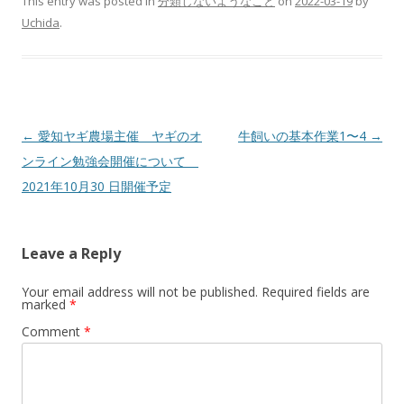
This entry was posted in
分類しないようなこと
on
2022-03-19
by
Uchida
.
Post
←
愛知ヤギ農場主催 ヤギのオ
牛飼いの基本作業1〜4
→
navigation
ンライン勉強会開催について
2021年10月30 日開催予定
Leave a Reply
Your email address will not be published.
Required fields are
marked
*
Comment
*