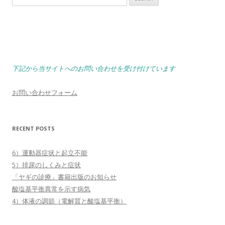
for:
下記から当サイトへのお問い合わせを受け付けています
お問い合わせフォーム
RECENT POSTS
6）運動器症状と起立不能
5）排尿のしくみと症状
「ヤギの診療」書籍出版のお知らせ
酸塩基平衡異常を示す病気
4）体液の調節（電解質と酸塩基平衡）