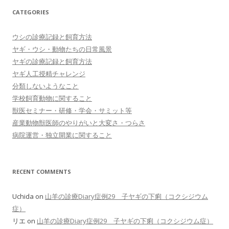
CATEGORIES
ウシの診療記録と飼育方法
ヤギ・ウシ・動物たちの日常風景
ヤギの診療記録と飼育方法
ヤギ人工授精チャレンジ
分類しないようなこと
学校飼育動物に関すること
獣医セミナー・研修・学会・サミット等
産業動物獣医師のやりがいと大変さ・つらさ
病院運営・独立開業に関すること
RECENT COMMENTS
Uchida
on
山羊の診療Diary症例29 子ヤギの下痢（コクシジウム
症）
リエ
on
山羊の診療Diary症例29 子ヤギの下痢（コクシジウム症）