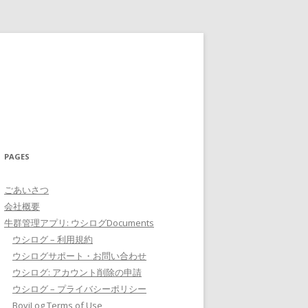
PAGES
ごあいさつ
会社概要
牛群管理アプリ: ウシログDocuments
ウシログ – 利用規約
ウシログサポート・お問い合わせ
ウシログ: アカウント削除の申請
ウシログ – プライバシーポリシー
BoviLog Terms of Use