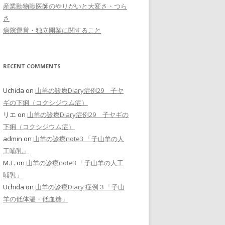
産業動物獣医師のやりがいと大変さ・つら
さ
病院運営・独立開業に関すること
RECENT COMMENTS
Uchida
on
山羊の診療Diary症例29 子ヤ
ギの下痢（コクシジウム症）
リエ
on
山羊の診療Diary症例29 子ヤギの
下痢（コクシジウム症）
admin
on
山羊の診療note3 「子山羊の人
工哺乳」
M.T.
on
山羊の診療note3 「子山羊の人工
哺乳」
Uchida
on
山羊の診療Diary 症例３「子山
羊の低体温・低血糖」