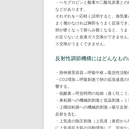
・ヘモグロビンと酸素や二酸化炭素との
などがあります。
それぞれを一応軽く説明すると、換気量
まく働かなければ胸郭をうまく拡張でき
肺が硬くなって膨らみ難くなると、うま
が足りないと血液ガス交換ができません
ス交換がうまくできません。
反射性調節機構にはどんなもの
・肺伸展受容器→呼吸中枢→吸息性活動
・CO2増加→呼吸刺激で肺の拡張速度
響する。
・低酸素→呼息時間の短縮（速く吐こう
・鼻粘膜への機械的刺激と低温刺激→く
・上咽頭粘膜への機械的刺激→吸引反射
反射を含む。
・上気道の陰圧刺激（上気道（鼻腔から
に上気道拡大筋の活動増加して、完全な