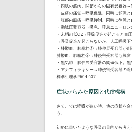
・四肢の筋肉、関節からの固有受容器→
・皮膚の痛覚→呼吸促進、同時に頻脈と
・腹部内臓痛→呼吸抑制、同時に徐脈と
・動脈圧受容器→吸息、呼息ニューロンの
・末梢の低O2→呼吸促進が起こると血
→呼吸促進が起こらないか、人工呼吸下
・肺鬱血、肺塞栓①→肺伸展受容器が刺
肺鬱血、肺塞栓②→肺侵害受容器も興奮
・無気肺→肺伸展受容器の閾値低下。無
・アナフィラキシー→肺侵害受容器の過
標準生理学P604-607
症状からみた原因と代償機構
さて、では呼吸が速い時、他の症状を合
う。
初めに書いたような呼吸の目的から考え