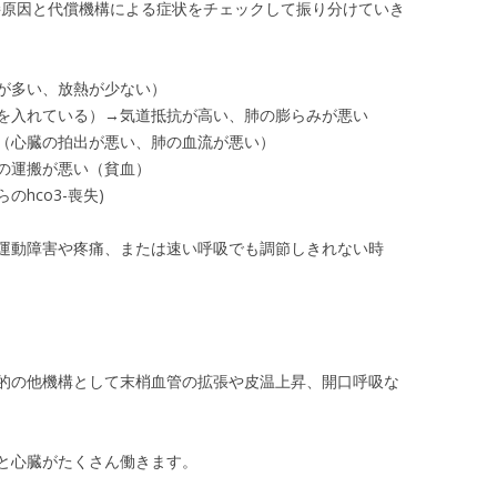
接原因と代償機構による症状をチェックして振り分けていき
が多い、放熱が少ない）
を入れている）→気道抵抗が高い、肺の膨らみが悪い
（心臓の拍出が悪い、肺の血流が悪い）
の運搬が悪い（貧血）
hco3-喪失)
運動障害や疼痛、または速い呼吸でも調節しきれない時
的の他機構として末梢血管の拡張や皮温上昇、開口呼吸な
と心臓がたくさん働きます。