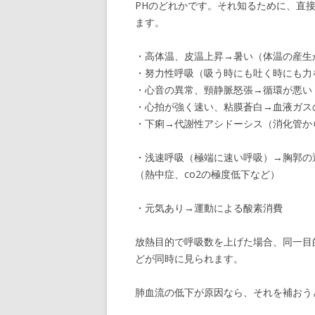
PHのどれかです。それ知るために、直
ます。
・高体温、皮温上昇→暑い（体温の産生
・努力性呼吸（吸う時にも吐く時にも力
・心音の異常、頸静脈怒張→循環が悪い
・心拍が強く速い、粘膜蒼白→血液ガス
・下痢→代謝性アシドーシス（消化管からの
・浅速呼吸（極端に速い呼吸）→胸郭の
（熱中症、co2の極度低下など）
・元気あり→運動による酸素消費
放熱目的で呼吸数を上げた場合、同一目
どが同時に見られます。
肺血流の低下が原因なら、それを補おう