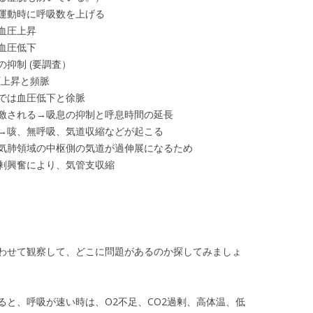
運動時に呼吸数を上げる
血圧上昇
血圧低下
抑制 (要調査）
圧上昇と頻脈
では血圧低下と徐脈
激される→吸息の抑制と呼息時間の延長
→咳、無呼吸、気道収縮などが起こる
気肺領域の中枢側の気道が過伸展になるため
剰興奮により、気管支収縮
わせて観察して、どこに問題があるのか探してみましょ
ると、呼吸が速い時は、O2不足、CO2過剰、高体温、低