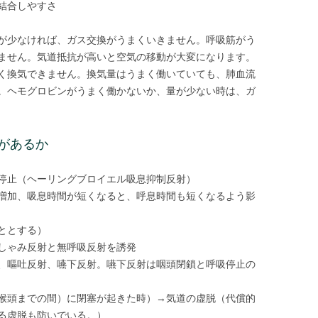
結合しやすさ
が少なければ、ガス交換がうまくいきません。呼吸筋がう
ません。気道抵抗が高いと空気の移動が大変になります。
く換気できません。換気量はうまく働いていても、肺血流
。ヘモグロビンがうまく働かないか、量が少ない時は、ガ
があるか
停止（ヘーリングブロイエル吸息抑制反射）
の増加、吸息時間が短くなると、呼息時間も短くなるよう影
ととする）
しゃみ反射と無呼吸反射を誘発
、嘔吐反射、嚥下反射。嚥下反射は咽頭閉鎖と呼吸停止の
喉頭までの間）に閉塞が起きた時）→気道の虚脱（代償的
る虚脱も防いでいる。）