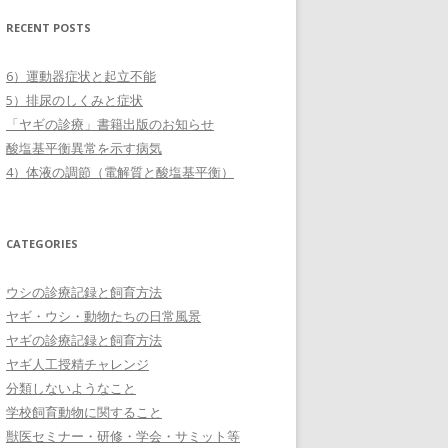
RECENT POSTS
6）運動器症状と起立不能
5）排尿のしくみと症状
「ヤギの診療」書籍出版のお知らせ
酸塩基平衡異常を示す病気
4）体液の調節（電解質と酸塩基平衡）
CATEGORIES
ウシの診療記録と飼育方法
ヤギ・ウシ・動物たちの日常風景
ヤギの診療記録と飼育方法
ヤギ人工授精チャレンジ
分類しないようなこと
学校飼育動物に関すること
獣医セミナー・研修・学会・サミット等