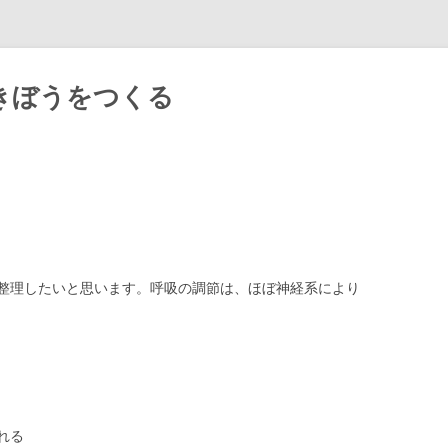
きぼうをつくる
Skip
to
content
整理したいと思います。呼吸の調節は、ほぼ神経系により
れる