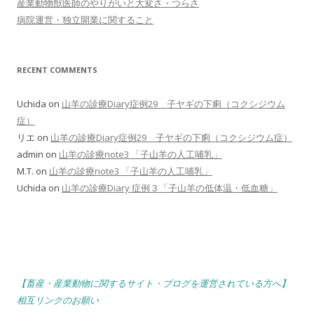
産業動物獣医師のやりがいと大変さ・つらさ
病院運営・独立開業に関すること
RECENT COMMENTS
Uchida
on
山羊の診療Diary症例29 子ヤギの下痢（コクシジウム
症）
リエ
on
山羊の診療Diary症例29 子ヤギの下痢（コクシジウム症）
admin
on
山羊の診療note3 「子山羊の人工哺乳」
M.T.
on
山羊の診療note3 「子山羊の人工哺乳」
Uchida
on
山羊の診療Diary 症例３「子山羊の低体温・低血糖」
【畜産・産業動物に関するサイト・ブログを運営されている方へ】
相互リンクのお願い