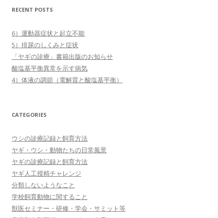
RECENT POSTS
6）運動器症状と起立不能
5）排尿のしくみと症状
「ヤギの診療」書籍出版のお知らせ
酸塩基平衡異常を示す病気
4）体液の調節（電解質と酸塩基平衡）
CATEGORIES
ウシの診療記録と飼育方法
ヤギ・ウシ・動物たちの日常風景
ヤギの診療記録と飼育方法
ヤギ人工授精チャレンジ
分類しないようなこと
学校飼育動物に関すること
獣医セミナー・研修・学会・サミット等