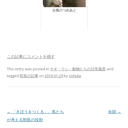
台風のつめあと
この記事にコメントを残す
This entry was posted in
ヤギ・ウシ・動物たちの日常風景
and
tagged
院長の記事
on
2019-01-29
by
Uchida
.
Post
←
「きぼうをつくる」。私たち
余韻
→
navigation
が考える獣医の役割