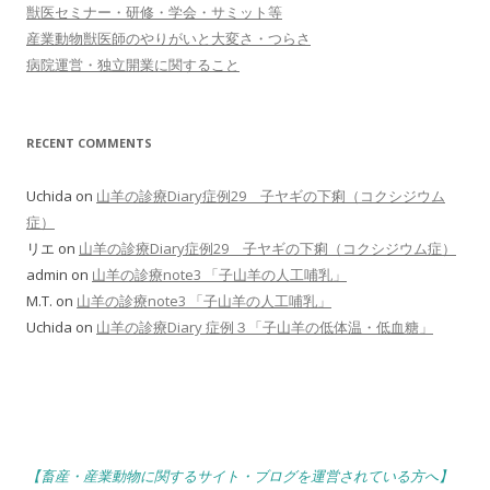
獣医セミナー・研修・学会・サミット等
産業動物獣医師のやりがいと大変さ・つらさ
病院運営・独立開業に関すること
RECENT COMMENTS
Uchida
on
山羊の診療Diary症例29 子ヤギの下痢（コクシジウム
症）
リエ
on
山羊の診療Diary症例29 子ヤギの下痢（コクシジウム症）
admin
on
山羊の診療note3 「子山羊の人工哺乳」
M.T.
on
山羊の診療note3 「子山羊の人工哺乳」
Uchida
on
山羊の診療Diary 症例３「子山羊の低体温・低血糖」
【畜産・産業動物に関するサイト・ブログを運営されている方へ】