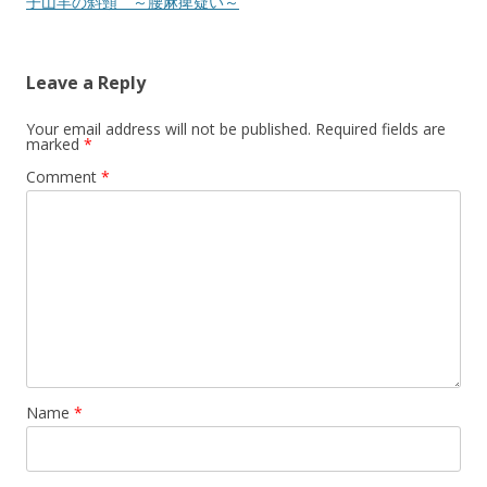
navigation
子山羊の斜頸 ～腰麻痺疑い～
Leave a Reply
Your email address will not be published.
Required fields are
marked
*
Comment
*
Name
*