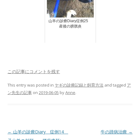
山羊の診療Diary症例25
産後の膀胱炎
この記事にコメントを残す
This entry was posted in
ヤギの診療記録と飼育方法
and tagged
ア
ン先生の記事
on
2019-06-05
by
Anne
.
Post
←
山羊の診療Diary 症例14
牛の蹄病治療
→