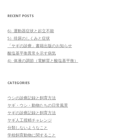
RECENT POSTS
6）運動器症状と起立不能
5）排尿のしくみと症状
「ヤギの診療」書籍出版のお知らせ
酸塩基平衡異常を示す病気
4）体液の調節（電解質と酸塩基平衡）
CATEGORIES
ウシの診療記録と飼育方法
ヤギ・ウシ・動物たちの日常風景
ヤギの診療記録と飼育方法
ヤギ人工授精チャレンジ
分類しないようなこと
学校飼育動物に関すること