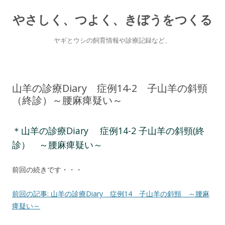
やさしく、つよく、きぼうをつくる
ヤギとウシの飼育情報や診療記録など、
Skip
to
content
山羊の診療Diary 症例14-2 子山羊の斜頸
（終診）～腰麻痺疑い～
＊山羊の診療Diary 症例14-2 子山羊の斜頸(終
診） ～腰麻痺疑い～
前回の続きです・・・
前回の記事: 山羊の診療Diary 症例14 子山羊の斜頸 ～腰麻
痺疑い～