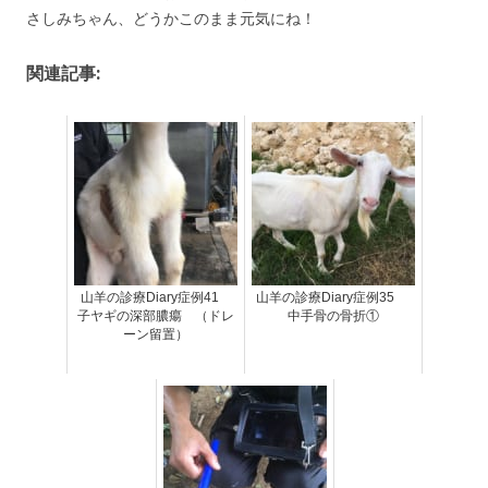
さしみちゃん、どうかこのまま元気にね！
関連記事:
山羊の診療Diary症例41
山羊の診療Diary症例35
子ヤギの深部膿瘍 （ドレ
中手骨の骨折①
ーン留置）