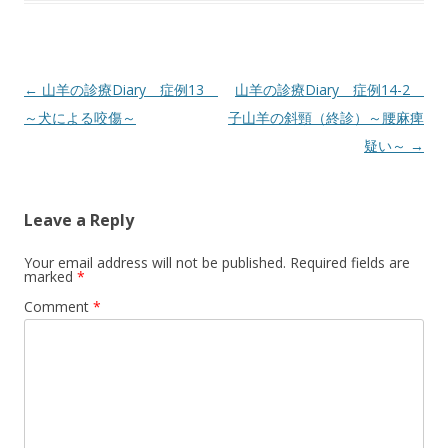
Post
←
山羊の診療Diary 症例13
山羊の診療Diary 症例14-2
navigation
～犬による咬傷～
子山羊の斜頸（終診）～腰麻痺
疑い～
→
Leave a Reply
Your email address will not be published.
Required fields are
marked
*
Comment
*