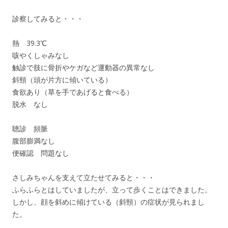
診察してみると・・・
熱 39.3℃
咳やくしゃみなし
触診で肢に骨折やケガなど運動器の異常なし
斜頸（頭が片方に傾いている）
食欲あり（草を手であげると食べる）
脱水 なし
聴診 頻脈
腹部膨満なし
便確認 問題なし
さしみちゃんを支えて立たせてみると・・・
ふらふらとはしていましたが、立って歩くことはできました。
しかし、顔を斜めに傾けている（斜頸）の症状が見られまし
た。