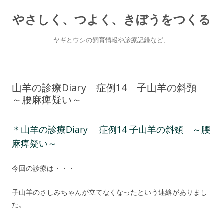
やさしく、つよく、きぼうをつくる
ヤギとウシの飼育情報や診療記録など、
Skip
to
content
山羊の診療Diary 症例14 子山羊の斜頸
～腰麻痺疑い～
＊山羊の診療Diary 症例14 子山羊の斜頸 ～腰
麻痺疑い～
今回の診療は・・・
子山羊のさしみちゃんが立てなくなったという連絡がありまし
た。