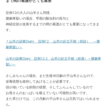
まで間の看護がとても重要
症例12の大人の山羊さん同様、
腰麻痺疑いの場合、早期の駆虫剤の投与と
神経症状が改善するまでの間の看護がとても重要になってきま
す。
＊山羊の診療Diary 症例12 山羊の起立不能（初診） ～腰
麻痺疑い～
山羊の診療Diary 症例12-2 山羊の起立不能（経過）～腰麻痺
疑い～
さしみちゃんの場合、まだ生後40日齢の子山羊さんなので、
栄養状態を維持してあげることが必要です。
頭が傾いている斜頸の状態、そしてふらふらしているので
お母さんのおっぱいを吸えていない可能性が高いです。
また草だけでは、この月齢の子山羊さんは元気ではいられませ
ん。