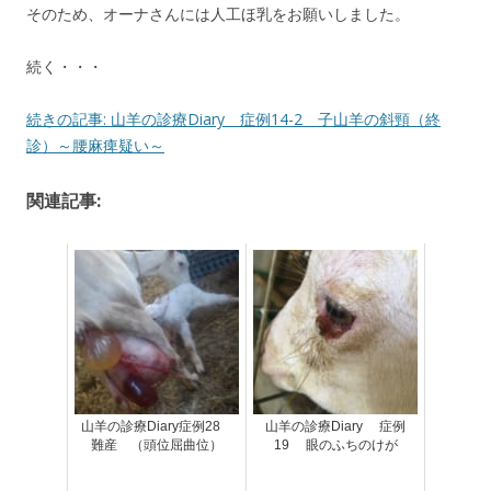
そのため、オーナさんには人工ほ乳をお願いしました。
続く・・・
続きの記事: 山羊の診療Diary 症例14-2 子山羊の斜頸（終
診）～腰麻痺疑い～
関連記事:
山羊の診療Diary症例28
山羊の診療Diary 症例
難産 （頭位屈曲位）
19 眼のふちのけが