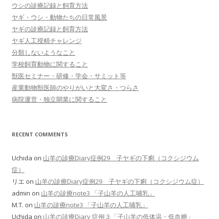
ウシの診療記録と飼育方法
ヤギ・ウシ・動物たちの日常風景
ヤギの診療記録と飼育方法
ヤギ人工授精チャレンジ
分類しないようなこと
学校飼育動物に関すること
獣医セミナー・研修・学会・サミット等
産業動物獣医師のやりがいと大変さ・つらさ
病院運営・独立開業に関すること
RECENT COMMENTS
Uchida
on
山羊の診療Diary症例29 子ヤギの下痢（コクシジウム
症）
リエ
on
山羊の診療Diary症例29 子ヤギの下痢（コクシジウム症）
admin
on
山羊の診療note3 「子山羊の人工哺乳」
M.T.
on
山羊の診療note3 「子山羊の人工哺乳」
Uchida
on
山羊の診療Diary 症例３「子山羊の低体温・低血糖」