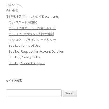
ごあいさつ
会社概要
牛群管理アプリ: ウシログDocuments
ウシログ – 利用規約
ウシログサポート・お問い合わせ
ウシログ: アカウント削除の申請
ウシログ – プライバシーポリシー
BoviLog Terms of Use
Bovilog: Request for Account Deletion
BoviLog Privacy Policy
BoviLog Contact Support
サイト内検索
Search
for: