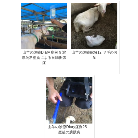
山羊の診療Diary 症例 9 濃
山羊の診療note12 ヤギのお
厚飼料盗食による盲腸拡張
産
症
山羊の診療Diary症例25
産後の膀胱炎