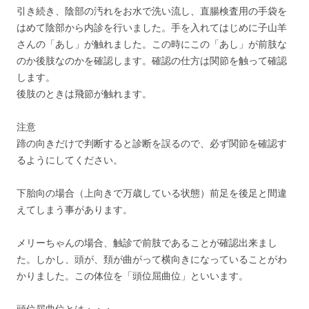
引き続き、陰部の汚れをお水で洗い流し、直腸検査用の手袋を
はめて陰部から内診を行いました。手を入れてはじめに子山羊
さんの「あし」が触れました。この時にこの「あし」が前肢な
のか後肢なのかを確認します。確認の仕方は関節を触って確認
します。
後肢のときは飛節が触れます。
注意
蹄の向きだけで判断すると診断を誤るので、必ず関節を確認す
るようにしてください。
下胎向の場合（上向きで万歳している状態）前足を後足と間違
えてしまう事があります。
メリーちゃんの場合、触診で前肢であることが確認出来まし
た。しかし、頭が、頚が曲がって横向きになっていることがわ
かりました。この体位を「頭位屈曲位」といいます。
頭位屈曲位とは・・・