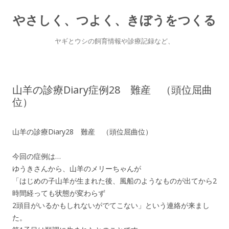
やさしく、つよく、きぼうをつくる
ヤギとウシの飼育情報や診療記録など、
Skip
to
content
山羊の診療Diary症例28 難産 （頭位屈曲
位）
山羊の診療Diary28 難産 （頭位屈曲位）
今回の症例は…
ゆうきさんから、山羊のメリーちゃんが
「はじめの子山羊が生まれた後、風船のようなものが出てから2
時間経っても状態が変わらず
2頭目がいるかもしれないがでてこない」という連絡が来まし
た。