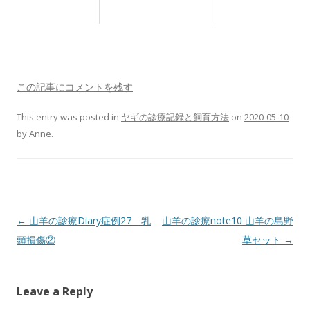
この記事にコメントを残す
This entry was posted in
ヤギの診療記録と飼育方法
on
2020-05-10
by
Anne
.
Post
←
山羊の診療Diary症例27 乳
山羊の診療note10 山羊の島野
navigation
頭損傷②
草セット
→
Leave a Reply