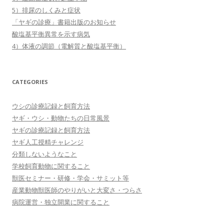
5）排尿のしくみと症状
「ヤギの診療」書籍出版のお知らせ
酸塩基平衡異常を示す病気
4）体液の調節（電解質と酸塩基平衡）
CATEGORIES
ウシの診療記録と飼育方法
ヤギ・ウシ・動物たちの日常風景
ヤギの診療記録と飼育方法
ヤギ人工授精チャレンジ
分類しないようなこと
学校飼育動物に関すること
獣医セミナー・研修・学会・サミット等
産業動物獣医師のやりがいと大変さ・つらさ
病院運営・独立開業に関すること