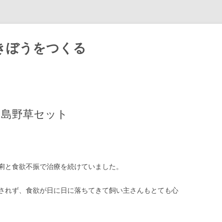
きぼうをつくる
Skip
to
content
羊の島野草セット
痢と食欲不振で治療を続けていました。
されず、食欲が日に日に落ちてきて飼い主さんもとても心