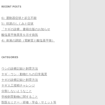
RECENT POSTS
6）運動器症状と起立不能
5）排尿のしくみと症状
「ヤギの診療」書籍出版のお知らせ
酸塩基平衡異常を示す病気
4）体液の調節（電解質と酸塩基平衡）
CATEGORIES
ウシの診療記録と飼育方法
ヤギ・ウシ・動物たちの日常風景
ヤギの診療記録と飼育方法
ヤギ人工授精チャレンジ
分類しないようなこと
学校飼育動物に関すること
獣医セミナー・研修・学会・サミット等