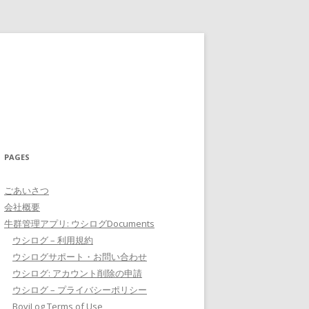
PAGES
ごあいさつ
会社概要
牛群管理アプリ: ウシログDocuments
ウシログ – 利用規約
ウシログサポート・お問い合わせ
ウシログ: アカウント削除の申請
ウシログ – プライバシーポリシー
BoviLog Terms of Use