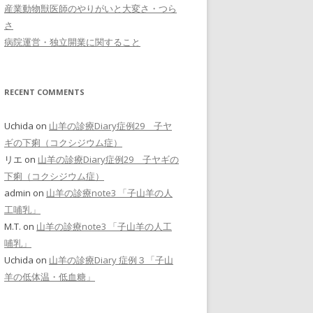
産業動物獣医師のやりがいと大変さ・つら
さ
病院運営・独立開業に関すること
RECENT COMMENTS
Uchida
on
山羊の診療Diary症例29 子ヤ
ギの下痢（コクシジウム症）
リエ
on
山羊の診療Diary症例29 子ヤギの
下痢（コクシジウム症）
admin
on
山羊の診療note3 「子山羊の人
工哺乳」
M.T.
on
山羊の診療note3 「子山羊の人工
哺乳」
Uchida
on
山羊の診療Diary 症例３「子山
羊の低体温・低血糖」