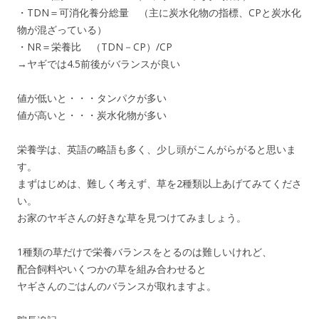
・TDN＝可消化養分総量 （主に炭水化物の指標、CPと炭水化
物が混ざっている）
・NR＝栄養比 （TDN－CP）/CP
→ヤギでは4.5前後がバランスが良い
値が低いと・・・タンパクが多い
値が高いと・・・炭水化物が多い
栄養学は、英語の略語も多く、少し頭がこんがらがると思いま
す。
まずはじめは、難しく考えず、草を2種類以上あげてみてくださ
い。
お家のヤギさんの好きな草を見つけてみましょう。
1種類の草だけで栄養バランスをとるのは難しいけれど、
配合飼料やいくつかの草を組み合わせると
ヤギさんのごはんのバランスが取れますよ。