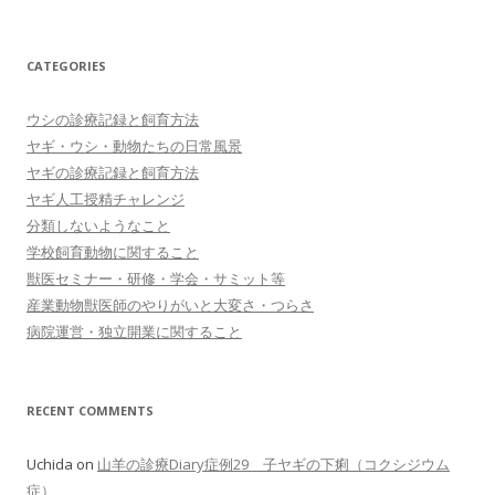
CATEGORIES
ウシの診療記録と飼育方法
ヤギ・ウシ・動物たちの日常風景
ヤギの診療記録と飼育方法
ヤギ人工授精チャレンジ
分類しないようなこと
学校飼育動物に関すること
獣医セミナー・研修・学会・サミット等
産業動物獣医師のやりがいと大変さ・つらさ
病院運営・独立開業に関すること
RECENT COMMENTS
Uchida
on
山羊の診療Diary症例29 子ヤギの下痢（コクシジウム
症）