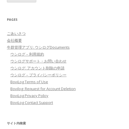
PAGES
ごあいさつ
会社概要
牛群管理アプリ: ウシログDocuments
ウシログ – 利用規約
ウシログサポート・お問い合わせ
ウシログ: アカウント削除の申請
ウシログ – プライバシーポリシー
BoviLog Terms of Use
Bovilog: Request for Account Deletion
BoviLog Privacy Policy
BoviLog Contact Support
サイト内検索