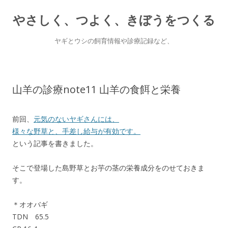
やさしく、つよく、きぼうをつくる
ヤギとウシの飼育情報や診療記録など、
Skip
to
content
山羊の診療note11 山羊の食餌と栄養
前回、
元気のないヤギさんには、
様々な野草と、手差し給与が有効です。
という記事を書きました。
そこで登場した島野草とお芋の茎の栄養成分をのせておきま
す。
＊オオバギ
TDN 65.5