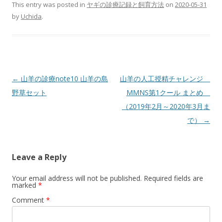
This entry was posted in
ヤギの診療記録と飼育方法
on
2020-05-31
by
Uchida
.
Post
←
山羊の診療note10 山羊の島
山羊の人工授精チャレンジ
navigation
野草セット
MMNS第1クール まとめ
（2019年2月～2020年3月ま
で）
→
Leave a Reply
Your email address will not be published.
Required fields are
marked
*
Comment
*