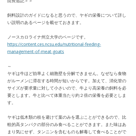
院長追記＞＞
飼料設計のガイドになると思うので、ヤギの栄養について詳し
い説明のあるページを載せておきます。
ノースカロライナ州立大学のページです。
https://content.ces.ncsu.edu/nutritional-feeding-
management-of-meat-goats
～
ヤギは牛ほど効率よく細胞壁を分解できません。なぜなら食物
がルーメンに滞在する時間が短いからです。加えて、消化管の
サイズが要求量に対して小さいので、牛より高栄養の飼料を必
要とします。牛と比べて体重当たり約２倍の栄養を必要としま
す。
ヤギは低木類の枝を避けて葉のみを選ぶことができるので、比
較的高タンパクの部分のみ食べることができます。また味はあ
まり気にせず、タンニンを含むものも解毒して食べることがで