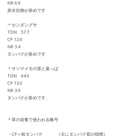
NR 6.9
炭水化物が多めです
＊センダングサ
TDN 57.7
CP 12.6
NR 3.4
タンパクが多めです
＊サツマイモの茎と葉っぱ
TDN 64.0
CP 13.0
NR 3.9
タンパクが多めです。
＊草の栄養で使われる略号
・CP＝粗タンパク （主にタンパク質の指標）