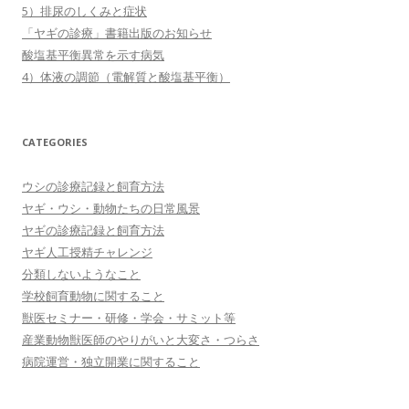
5）排尿のしくみと症状
「ヤギの診療」書籍出版のお知らせ
酸塩基平衡異常を示す病気
4）体液の調節（電解質と酸塩基平衡）
CATEGORIES
ウシの診療記録と飼育方法
ヤギ・ウシ・動物たちの日常風景
ヤギの診療記録と飼育方法
ヤギ人工授精チャレンジ
分類しないようなこと
学校飼育動物に関すること
獣医セミナー・研修・学会・サミット等
産業動物獣医師のやりがいと大変さ・つらさ
病院運営・独立開業に関すること