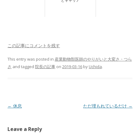
とキャリア
この記事にコメントを残す
This entry was posted in
産業動物獣医師のやりがいと大変さ・つら
さ
and tagged
院長の記事
on
2019-03-16
by
Uchida
.
Post
←
休息
ただ埋もれているだけ
→
navigation
Leave a Reply