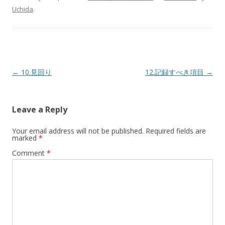
Uchida
.
Post
←
10.見回り
12.記録すべき項目
→
navigation
Leave a Reply
Your email address will not be published.
Required fields are
marked
*
Comment
*