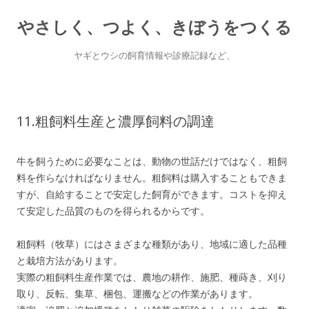
やさしく、つよく、きぼうをつくる
ヤギとウシの飼育情報や診療記録など、
Skip
to
content
11.粗飼料生産と濃厚飼料の調達
牛を飼うために必要なことは、動物の世話だけではなく、粗飼
料を作らなければなりません。粗飼料は購入することもできま
すが、自給することで安定した飼育ができます。コストを抑え
て安定した品質のものを得られるからです。
粗飼料（牧草）にはさまざまな種類があり、地域に適した品種
と栽培方法があります。
実際の粗飼料生産作業では、農地の耕作、施肥、種蒔き、刈り
取り、反転、集草、梱包、運搬などの作業があります。