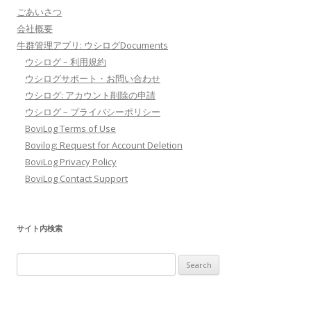
ごあいさつ
会社概要
牛群管理アプリ: ウシログDocuments
ウシログ – 利用規約
ウシログサポート・お問い合わせ
ウシログ: アカウント削除の申請
ウシログ – プライバシーポリシー
BoviLog Terms of Use
Bovilog: Request for Account Deletion
BoviLog Privacy Policy
BoviLog Contact Support
サイト内検索
Search
for: