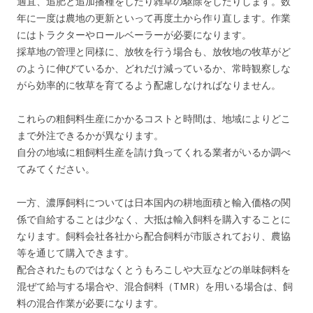
適宜、追肥と追加播種をしたり雑草の駆除をしたりします。数
年に一度は農地の更新といって再度土から作り直します。作業
にはトラクターやロールベーラーが必要になります。
採草地の管理と同様に、放牧を行う場合も、放牧地の牧草がど
のように伸びているか、どれだけ減っているか、常時観察しな
がら効率的に牧草を育てるよう配慮しなければなりません。
これらの粗飼料生産にかかるコストと時間は、地域によりどこ
まで外注できるかが異なります。
自分の地域に粗飼料生産を請け負ってくれる業者がいるか調べ
てみてください。
一方、濃厚飼料については日本国内の耕地面積と輸入価格の関
係で自給することは少なく、大抵は輸入飼料を購入することに
なります。飼料会社各社から配合飼料が市販されており、農協
等を通じて購入できます。
配合されたものではなくとうもろこしや大豆などの単味飼料を
混ぜて給与する場合や、混合飼料（TMR）を用いる場合は、飼
料の混合作業が必要になります。