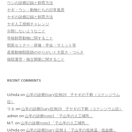
ウシの診療記録と飼育方法
ヤギ・ウシ・動物たちの日常風景
ヤギの診療記録と飼育方法
ヤギ人工授精チャレンジ
分類しないようなこと
学校飼育動物に関すること
獣医セミナー・研修・学会・サミット等
産業動物獣医師のやりがいと大変さ・つらさ
病院運営・独立開業に関すること
RECENT COMMENTS
Uchida
on
山羊の診療Diary症例29 子ヤギの下痢（コクシジウム
症）
リエ
on
山羊の診療Diary症例29 子ヤギの下痢（コクシジウム症）
admin
on
山羊の診療note3 「子山羊の人工哺乳」
M.T.
on
山羊の診療note3 「子山羊の人工哺乳」
Uchida
on
山羊の診療Diary 症例３「子山羊の低体温・低血糖」