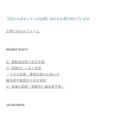
下記から当サイトへのお問い合わせを受け付けています
お問い合わせフォーム
RECENT POSTS
6）運動器症状と起立不能
5）排尿のしくみと症状
「ヤギの診療」書籍出版のお知らせ
酸塩基平衡異常を示す病気
4）体液の調節（電解質と酸塩基平衡）
CATEGORIES