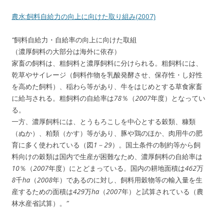
農水:飼料自給力の向上に向けた取り組み(2007)
“
飼料自給力・自給率の向上に向けた取組
（濃厚飼料の大部分は海外に依存）
家畜の飼料は、粗飼料と濃厚飼料に分けられる。粗飼料には、
乾草やサイレージ（飼料作物を乳酸発酵させ、保存性・し好性
を高めた飼料）、稲わら等があり、牛をはじめとする草食家畜
に給与される。粗飼料の自給率は
78
％（
2007
年度）となってい
る。
一方、濃厚飼料には、とうもろこしを中心とする穀類、糠類
（ぬか）、粕類（かす）等があり、豚や鶏のほか、肉用牛の肥
育に多く使われている（図
1
－
29
）。国土条件の制約等から飼
料向けの穀類は国内で生産が困難なため、濃厚飼料の自給率は
10
％（
2007
年度）にとどまっている。国内の耕地面積は
462
万
8
千
ha
（
2008
年）であるのに対し、飼料用穀物等の輸入量を生
産するための面積は
429
万
ha
（
2007
年）と試算されている（農
林水産省試算）。
”