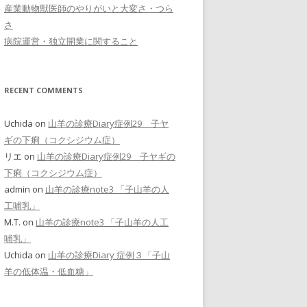
産業動物獣医師のやりがいと大変さ・つら
さ
病院運営・独立開業に関すること
RECENT COMMENTS
Uchida
on
山羊の診療Diary症例29 子ヤ
ギの下痢（コクシジウム症）
リエ
on
山羊の診療Diary症例29 子ヤギの
下痢（コクシジウム症）
admin
on
山羊の診療note3 「子山羊の人
工哺乳」
M.T.
on
山羊の診療note3 「子山羊の人工
哺乳」
Uchida
on
山羊の診療Diary 症例３「子山
羊の低体温・低血糖」