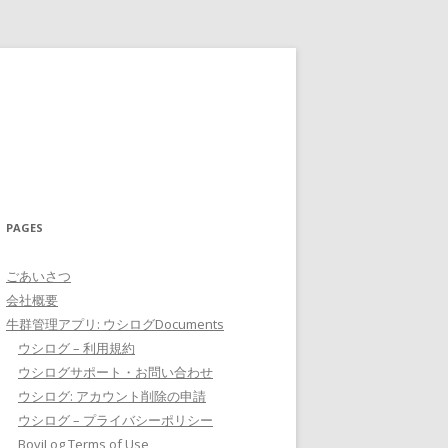
PAGES
ごあいさつ
会社概要
牛群管理アプリ: ウシログDocuments
ウシログ – 利用規約
ウシログサポート・お問い合わせ
ウシログ: アカウント削除の申請
ウシログ – プライバシーポリシー
BoviLog Terms of Use