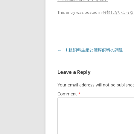
This entry was posted in
分類しないような
Post
←
11.粗飼料生産と濃厚飼料の調達
navigation
Leave a Reply
Your email address will not be published
Comment
*