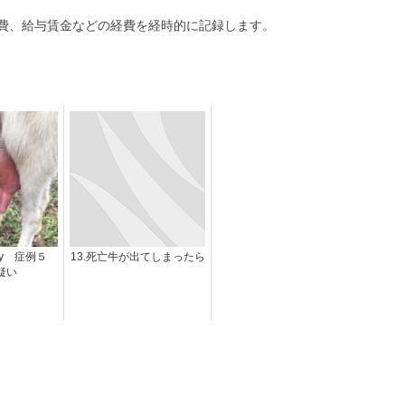
費、給与賃金などの経費を経時的に記録します。
ry 症例５
13.死亡牛が出てしまったら
疑い