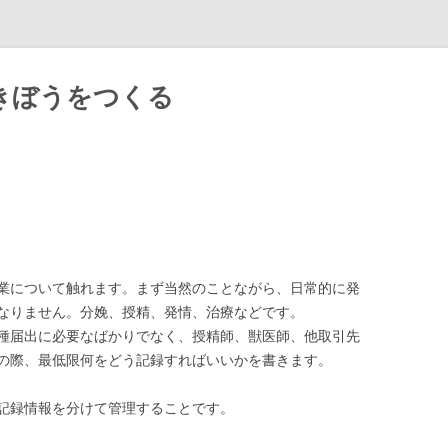
きぼうをつくる
Skip
to
content
業について触れます。まず当然のことながら、日常的に発
なりません。分娩、授精、発情、治療などです。
種届出に必要なばかりでなく、授精師、獣医師、他取引先
の際、最低限何をどう記録すればいいかを書きます。
記録情報を分けて管理することです。