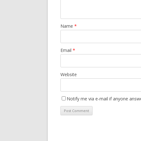
Name
*
Email
*
Website
Notify me via e-mail if anyone ans