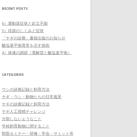
RECENT POSTS
6）運動器症状と起立不能
5）排尿のしくみと症状
「ヤギの診療」書籍出版のお知らせ
酸塩基平衡異常を示す病気
4）体液の調節（電解質と酸塩基平衡）
CATEGORIES
ウシの診療記録と飼育方法
ヤギ・ウシ・動物たちの日常風景
ヤギの診療記録と飼育方法
ヤギ人工授精チャレンジ
分類しないようなこと
学校飼育動物に関すること
獣医セミナー・研修・学会・サミット等