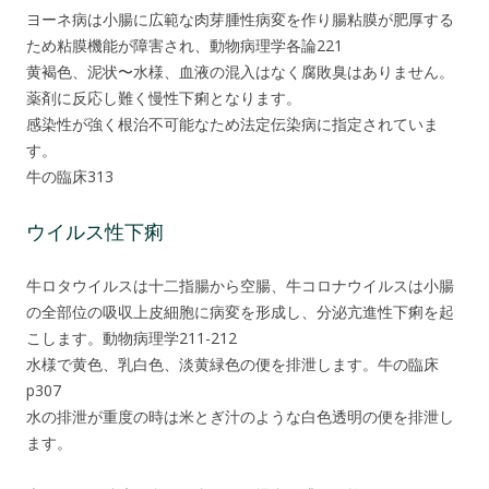
ヨーネ病は小腸に広範な肉芽腫性病変を作り腸粘膜が肥厚する
ため粘膜機能が障害され、動物病理学各論221
黄褐色、泥状〜水様、血液の混入はなく腐敗臭はありません。
薬剤に反応し難く慢性下痢となります。
感染性が強く根治不可能なため法定伝染病に指定されていま
す。
牛の臨床313
ウイルス性下痢
牛ロタウイルスは十二指腸から空腸、牛コロナウイルスは小腸
の全部位の吸収上皮細胞に病変を形成し、分泌亢進性下痢を起
こします。動物病理学211-212
水様で黄色、乳白色、淡黄緑色の便を排泄します。牛の臨床
p307
水の排泄が重度の時は米とぎ汁のような白色透明の便を排泄し
ます。