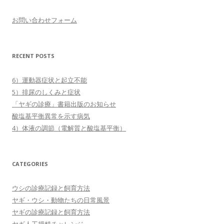
お問い合わせフォーム
RECENT POSTS
6）運動器症状と起立不能
5）排尿のしくみと症状
「ヤギの診療」書籍出版のお知らせ
酸塩基平衡異常を示す病気
4）体液の調節（電解質と酸塩基平衡）
CATEGORIES
ウシの診療記録と飼育方法
ヤギ・ウシ・動物たちの日常風景
ヤギの診療記録と飼育方法
ヤギ人工授精チャレンジ