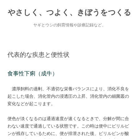
やさしく、つよく、きぼうをつくる
ヤギとウシの飼育情報や診療記録など、
Skip
to
content
代表的な疾患と便性状
食事性下痢（成牛）
濃厚飼料の過剰、不適切な栄養バランスにより、消化不良を
起こした場合、消化管内の浸透圧の上昇、消化管内の細菌叢の
変化などが起こります。
便色が淡くなるのは通過速度が速くなるときで、分解が間に合
わない速度で通過している状態です。この時は便中にビリルビ
ンが残存しているために、便が排泄された後、ビリルビンが酸