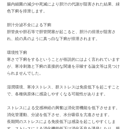
腸内細菌の減少や死滅により胆汁の代謝が阻害された結果、緑
色下痢を排泄します。
胆汁分泌不全による下痢
胆管炎や胆石等で胆管閉塞が起こると、胆汁の排泄が阻害さ
れ、絵の具のように真っ白な下痢が排泄されます。
環境性下痢
寒さで下痢をするということが俗説的にはよく言われています
が、寒冷刺激と下痢の直接的な関連を示唆する論文等は見つけ
られませんでした。
湿潤環境、寒冷ストレス、群ストレスは免疫低下を起こすこと
で、各種病原体に感染しやすくなる可能性があります。
ストレスによる交感神経の興奮は消化管機能を低下させます。
消化管運動、分泌を低下させ、水分吸収を亢進させます。
長期間のストレスによる免疫低下は感染を起こしやすくしま
す。ストレスによる消化機能低下は消化不良を誘発したり、腸