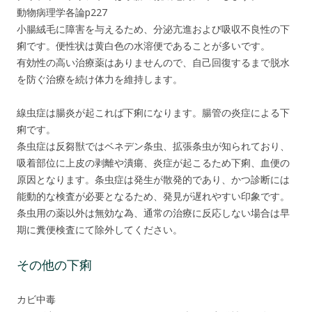
動物病理学各論p227
小腸絨毛に障害を与えるため、分泌亢進および吸収不良性の下
痢です。便性状は黄白色の水溶便であることが多いです。
有効性の高い治療薬はありませんので、自己回復するまで脱水
を防ぐ治療を続け体力を維持します。
線虫症は腸炎が起これば下痢になります。腸管の炎症による下
痢です。
条虫症は反芻獣ではベネデン条虫、拡張条虫が知られており、
吸着部位に上皮の剥離や潰瘍、炎症が起こるため下痢、血便の
原因となります。条虫症は発生が散発的であり、かつ診断には
能動的な検査が必要となるため、発見が遅れやすい印象です。
条虫用の薬以外は無効な為、通常の治療に反応しない場合は早
期に糞便検査にて除外してください。
その他の下痢
カビ中毒