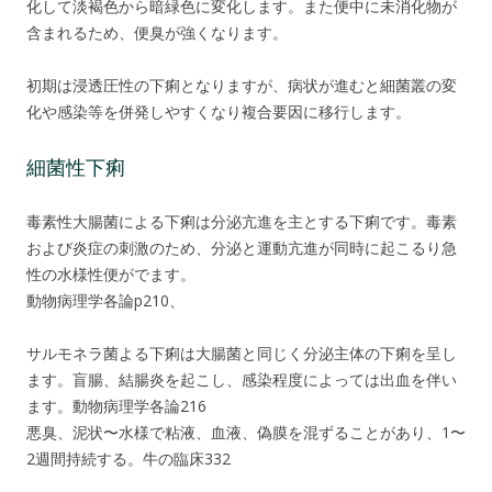
化して淡褐色から暗緑色に変化します。また便中に未消化物が
含まれるため、便臭が強くなります。
初期は浸透圧性の下痢となりますが、病状が進むと細菌叢の変
化や感染等を併発しやすくなり複合要因に移行します。
細菌性下痢
毒素性大腸菌による下痢は分泌亢進を主とする下痢です。毒素
および炎症の刺激のため、分泌と運動亢進が同時に起こるり急
性の水様性便がでます。
動物病理学各論p210、
サルモネラ菌よる下痢は大腸菌と同じく分泌主体の下痢を呈し
ます。盲腸、結腸炎を起こし、感染程度によっては出血を伴い
ます。動物病理学各論216
悪臭、泥状〜水様で粘液、血液、偽膜を混ずることがあり、1〜
2週間持続する。牛の臨床332