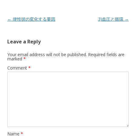
Post
←
便性状の変化する要因
3)血圧と循環
→
navigation
Leave a Reply
Your email address will not be published.
Required fields are
marked
*
Comment
*
Name
*