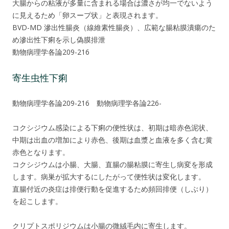
大腸からの粘液が多量に含まれる場合は濃さが均一でないよう
に見えるため「卵スープ状」と表現されます。
BVD-MD 滲出性腸炎（線維素性腸炎）、広範な腸粘膜潰瘍のた
め滲出性下痢を示し偽膜排泄
動物病理学各論209-216
寄生虫性下痢
動物病理学各論209-216 動物病理学各論226-
コクシジウム感染による下痢の便性状は、初期は暗赤色泥状、
中期は出血の増加により赤色、後期は血漿と血液を多く含む黄
赤色となります。
コクシジウムは小腸、大腸、直腸の腸粘膜に寄生し病変を形成
します。病巣が拡大するにしたがって便性状は変化します。
直腸付近の炎症は排便行動を促進するため頻回排便（しぶり）
を起こします。
クリプトスポリジウムは小腸の微絨毛内に寄生します。