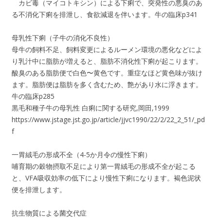
カビ毒（マイコトキシン）による下痢で、突発性の悪臭のあ
る不消化下痢を排泄し、食欲減退を伴います。牛の臨床p341
母乳性下痢（子牛の消化不良性）
母牛の飼料不足、飼料変更によるルーメン環境の悪化などによ
り乳汁中に脂肪が増えると、脂肪不消化性下痢が起こります。
酸臭のある脂肪便で白色〜黄色です。重症なほど黄色味が抜け
ます。脂肪便は脂肪を多く含むため、艶があり水に浮きます。
牛の臨床p285
黒毛和種子牛の母乳性 白痢に関する研究,岡田,1999
https://www.jstage.jst.go.jp/article/jjvc1990/22/2/22_2_51/_pd
f
一胃絨毛の形成不全（4-5か月令の慢性下痢）
哺育期の穀物摂取不足により第一胃絨毛の形成不全が起こる
と、VFA吸収効率の低下により慢性下痢になります。褐色泥状
便を排泄します。
抗生物質による菌交代症