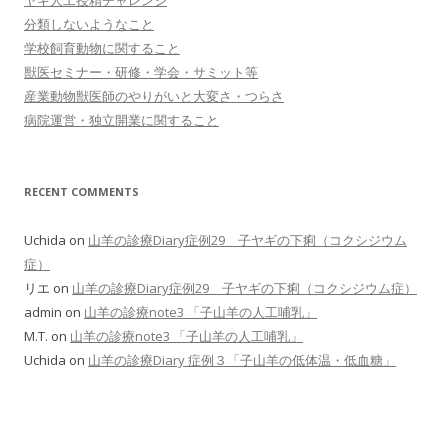
分類しないようなこと
学校飼育動物に関すること
獣医セミナー・研修・学会・サミット等
産業動物獣医師のやりがいと大変さ・つらさ
病院運営・独立開業に関すること
RECENT COMMENTS
Uchida
on
山羊の診療Diary症例29 子ヤギの下痢（コクシジウム
症）
リエ
on
山羊の診療Diary症例29 子ヤギの下痢（コクシジウム症）
admin
on
山羊の診療note3 「子山羊の人工哺乳」
M.T.
on
山羊の診療note3 「子山羊の人工哺乳」
Uchida
on
山羊の診療Diary 症例３「子山羊の低体温・低血糖」