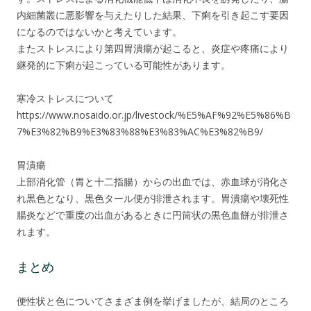
内細菌叢に悪影響を与えたりした結果、下痢を引き起こす要因
になるのではないかと考えています。
またストレスにより第四胃潰瘍が起こると、炎症や疼痛により
継発的に下痢が起こっている可能性があります。
寒冷ストレスについて
https://www.nosaido.or.jp/livestock/%E5%AF%92%E5%86%B
7%E3%82%B9%E3%83%88%E3%83%AC%E3%82%B9/
胃潰瘍
上部消化管（胃と十二指腸）からの出血では、赤血球が消化さ
れ黒色となり、黒色タール便が排泄されます。胃潰瘍や壊死性
腸炎などで重度の出血があるときに円筒状の黒色血餅が排泄さ
れます。
まとめ
便性状と色についてさまざま例を挙げましたが、結局のところ