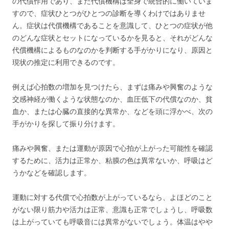
の代償作用であり、また代償機構は全身で統合的に働いていま
すので、症状ひとつがひとつの診断を導くわけではありませ
ん。症状は代償機構であることを意識して、ひとつの症状が他
のどんな症状とセットになっているかを見ると、それがどんな
代償機構によるものなのかを判断する手がかりになり、原因と
現状の推定に利用できるのです。
例えば心拍数の増加を見つけたら、まずは痛みや興奮のような
交感神経が働くような状態なのか、血圧低下の代償なのか、貧
血か、または心臓の直接的な異常か、などを頭に浮かべ、次の
手がかりを探して振り分けます。
痛みや興奮、または運動が原因で心拍が上がった可能性を確認
するために、活力は正常か、粘膜の色は異常ないか、呼吸はど
うかなどを確認します。
運動に対する代償で心拍数が上がっているなら、よほどのこと
がない限り筋力や活力は正常、意識も正常でしょうし、呼吸数
は上がっていても呼吸音には異常がないでしょう。体温はやや