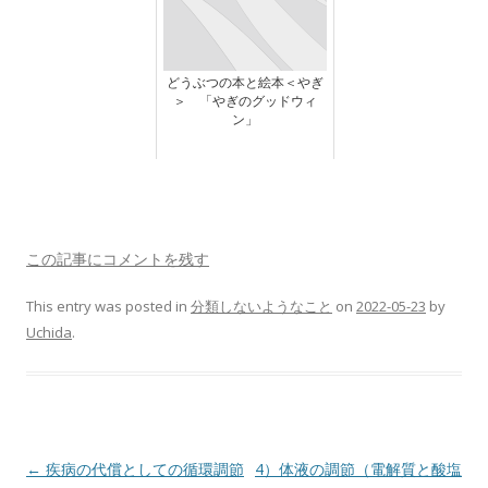
どうぶつの本と絵本＜やぎ
＞ 「やぎのグッドウィ
ン」
この記事にコメントを残す
This entry was posted in
分類しないようなこと
on
2022-05-23
by
Uchida
.
Post
←
疾病の代償としての循環調節
4）体液の調節（電解質と酸塩