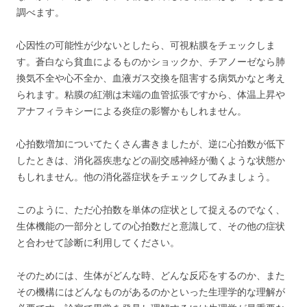
調べます。
心因性の可能性が少ないとしたら、可視粘膜をチェックしま
す。蒼白なら貧血によるものかショックか、チアノーゼなら肺
換気不全や心不全か、血液ガス交換を阻害する病気かなと考え
られます。粘膜の紅潮は末端の血管拡張ですから、体温上昇や
アナフィラキシーによる炎症の影響かもしれません。
心拍数増加についてたくさん書きましたが、逆に心拍数が低下
したときは、消化器疾患などの副交感神経が働くような状態か
もしれません。他の消化器症状をチェックしてみましょう。
このように、ただ心拍数を単体の症状として捉えるのでなく、
生体機能の一部分としての心拍数だと意識して、その他の症状
と合わせて診断に利用してください。
そのためには、生体がどんな時、どんな反応をするのか、また
その機構にはどんなものがあるのかといった生理学的な理解が