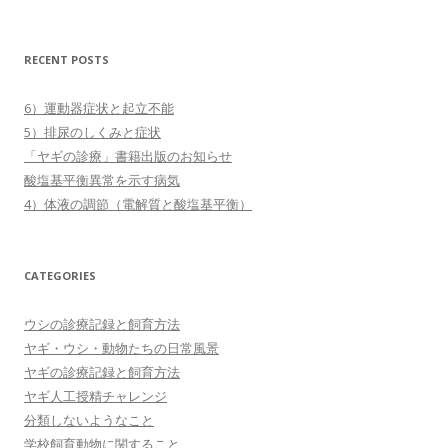
RECENT POSTS
6）運動器症状と起立不能
5）排尿のしくみと症状
「ヤギの診療」書籍出版のお知らせ
酸塩基平衡異常を示す病気
4）体液の調節（電解質と酸塩基平衡）
CATEGORIES
ウシの診療記録と飼育方法
ヤギ・ウシ・動物たちの日常風景
ヤギの診療記録と飼育方法
ヤギ人工授精チャレンジ
分類しないようなこと
学校飼育動物に関すること