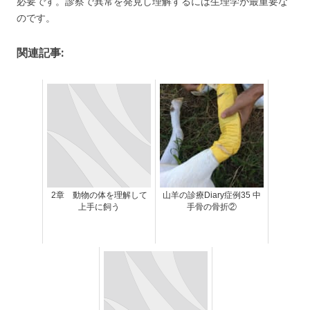
必要です。診察で異常を発見し理解するには生理学が最重要な
のです。
関連記事:
2章 動物の体を理解して
山羊の診療Diary症例35 中
上手に飼う
手骨の骨折②