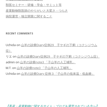
獣医セミナー・研修・学会・サミット等
産業動物獣医師のやりがいと大変さ・つらさ
病院運営・独立開業に関すること
RECENT COMMENTS
Uchida
on
山羊の診療Diary症例29 子ヤギの下痢（コクシジウム
症）
リエ
on
山羊の診療Diary症例29 子ヤギの下痢（コクシジウム症）
admin
on
山羊の診療note3 「子山羊の人工哺乳」
M.T.
on
山羊の診療note3 「子山羊の人工哺乳」
Uchida
on
山羊の診療Diary 症例３「子山羊の低体温・低血糖」
【畜産・産業動物に関するサイト・ブログを運営されている方へ】