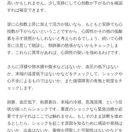
高いかもしれません。少し安静にして心拍数が下がるのを確認
すれば確定できます。
逆に心拍数上昇に加えて活力が低いなら、もともと安静でも心
拍数が下がらないということですから、心因性かその他の低酸
素を示す状態かもしれないと考えられるでしょう。続いて心雑
音に注意して聴診し、頸静脈の怒張がないかもチェックしま
す。これらに異常があれば、心因性の疑いを強めるわけです。
さらに浮腫や肺水腫や腹水などはないか、血圧の低下はない
か、末端の温度低下はないかなどをチェックして、ショックや
心不全によるものではないか、また循環障害の有無と程度をチ
ェックします。
頻脈、血圧低下、粘膜蒼白、末端の冷感、意識混濁、という症
状が揃ったらショックです。重度のショックなら緊急治療が必
要ですがそれはここでは触れません。もしそのまま診断を進め
るとしたら、ショックを起こす原因を知るために感染や発熱は
ないか、出血はないか、毒物を摂取した可能性はないかなどを