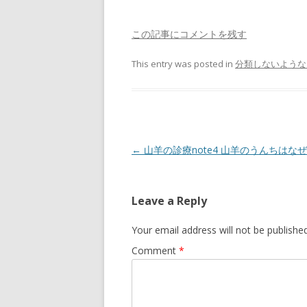
この記事にコメントを残す
This entry was posted in
分類しないような
Post
←
山羊の診療note4 山羊のうんちはな
navigation
Leave a Reply
Your email address will not be published
Comment
*