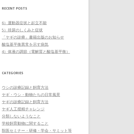
RECENT POSTS
6）運動器症状と起立不能
5）排尿のしくみと症状
「ヤギの診療」書籍出版のお知らせ
酸塩基平衡異常を示す病気
4）体液の調節（電解質と酸塩基平衡）
CATEGORIES
ウシの診療記録と飼育方法
ヤギ・ウシ・動物たちの日常風景
ヤギの診療記録と飼育方法
ヤギ人工授精チャレンジ
分類しないようなこと
学校飼育動物に関すること
獣医セミナー・研修・学会・サミット等