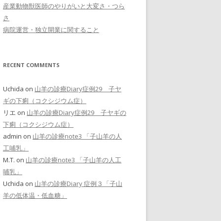
産業動物獣医師のやりがいと大変さ・つら
さ
病院運営・独立開業に関すること
RECENT COMMENTS
Uchida
on
山羊の診療Diary症例29 子ヤ
ギの下痢（コクシジウム症）
リエ
on
山羊の診療Diary症例29 子ヤギの
下痢（コクシジウム症）
admin
on
山羊の診療note3 「子山羊の人
工哺乳」
M.T.
on
山羊の診療note3 「子山羊の人工
哺乳」
Uchida
on
山羊の診療Diary 症例３「子山
羊の低体温・低血糖」