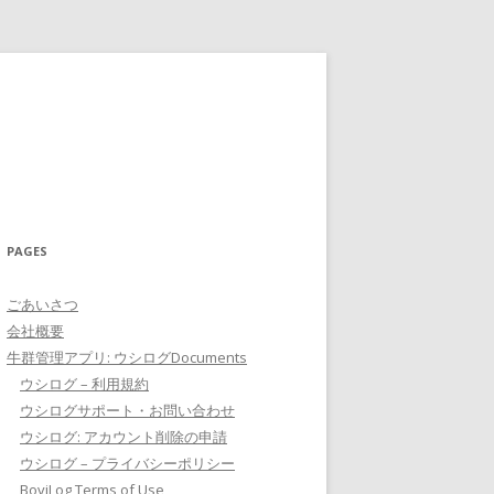
PAGES
ごあいさつ
会社概要
牛群管理アプリ: ウシログDocuments
ウシログ – 利用規約
ウシログサポート・お問い合わせ
ウシログ: アカウント削除の申請
ウシログ – プライバシーポリシー
BoviLog Terms of Use