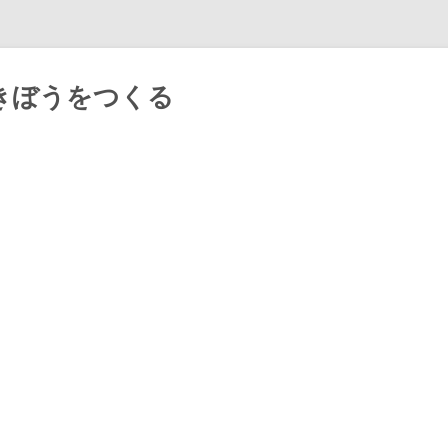
きぼうをつくる
Skip
to
content