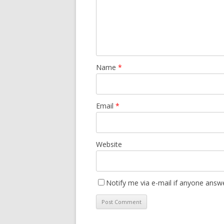
Name
*
Email
*
Website
Notify me via e-mail if anyone ans