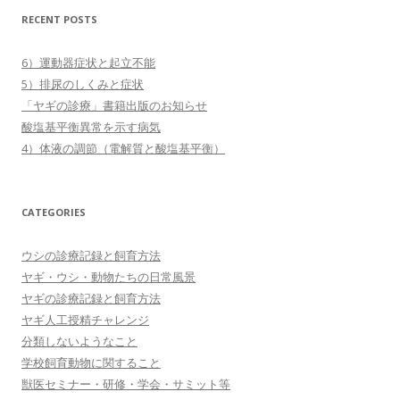
RECENT POSTS
6）運動器症状と起立不能
5）排尿のしくみと症状
「ヤギの診療」書籍出版のお知らせ
酸塩基平衡異常を示す病気
4）体液の調節（電解質と酸塩基平衡）
CATEGORIES
ウシの診療記録と飼育方法
ヤギ・ウシ・動物たちの日常風景
ヤギの診療記録と飼育方法
ヤギ人工授精チャレンジ
分類しないようなこと
学校飼育動物に関すること
獣医セミナー・研修・学会・サミット等