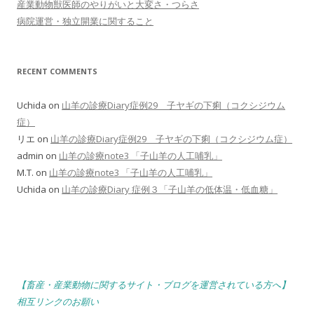
産業動物獣医師のやりがいと大変さ・つらさ
病院運営・独立開業に関すること
RECENT COMMENTS
Uchida
on
山羊の診療Diary症例29 子ヤギの下痢（コクシジウム
症）
リエ
on
山羊の診療Diary症例29 子ヤギの下痢（コクシジウム症）
admin
on
山羊の診療note3 「子山羊の人工哺乳」
M.T.
on
山羊の診療note3 「子山羊の人工哺乳」
Uchida
on
山羊の診療Diary 症例３「子山羊の低体温・低血糖」
【畜産・産業動物に関するサイト・ブログを運営されている方へ】
相互リンクのお願い