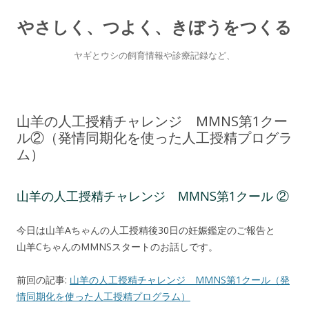
やさしく、つよく、きぼうをつくる
ヤギとウシの飼育情報や診療記録など、
Skip
to
content
山羊の人工授精チャレンジ MMNS第1クー
ル②（発情同期化を使った人工授精プログラ
ム）
山羊の人工授精チャレンジ MMNS第1クール ②
今日は山羊Aちゃんの人工授精後30日の妊娠鑑定のご報告と
山羊CちゃんのMMNSスタートのお話しです。
前回の記事:
山羊の人工授精チャレンジ MMNS第1クール（発
情同期化を使った人工授精プログラム）