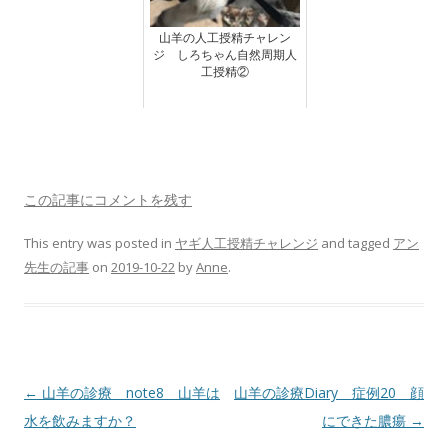
山羊の人工授精チャレン
ジ しろちゃん自然周期人
工授精②
この記事にコメントを残す
This entry was posted in
ヤギ人工授精チャレンジ
and tagged
アン
先生の記事
on
2019-10-22
by
Anne
.
Post
←
山羊の診療 note8 山羊は
山羊の診療Diary 症例20 顔
navigation
水を飲みますか？
にできた膿瘍
→