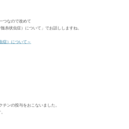
一つなので改めて
（脳脊髄糸状虫症）について」でお話ししますね。
状虫症）について～
クチンの投与をおこないました。
す。