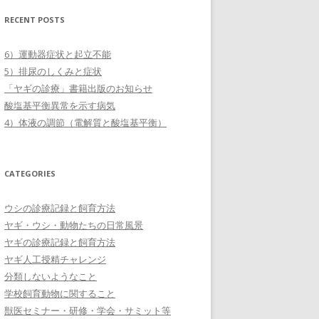
RECENT POSTS
6）運動器症状と起立不能
5）排尿のしくみと症状
「ヤギの診療」書籍出版のお知らせ
酸塩基平衡異常を示す病気
4）体液の調節（電解質と酸塩基平衡）
CATEGORIES
ウシの診療記録と飼育方法
ヤギ・ウシ・動物たちの日常風景
ヤギの診療記録と飼育方法
ヤギ人工授精チャレンジ
分類しないようなこと
学校飼育動物に関すること
獣医セミナー・研修・学会・サミット等