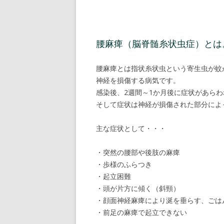
腰麻痺（脳脊髄糸状虫症）とは
腰麻痺とは指状糸状虫という寄生虫が蚊
神経を損傷する病気です。
感染後、2週間～1か月後に症状があら
そして症状は神経が損傷された部分によ
主な症状として・・・
・突然の腰部や後肢の麻痺
・歩様のふらつき
・起立困難
・頭が片方に傾く（斜頸）
・顔面神経麻痺により涎を垂らす、ごは
・前足の麻痺で起立できない