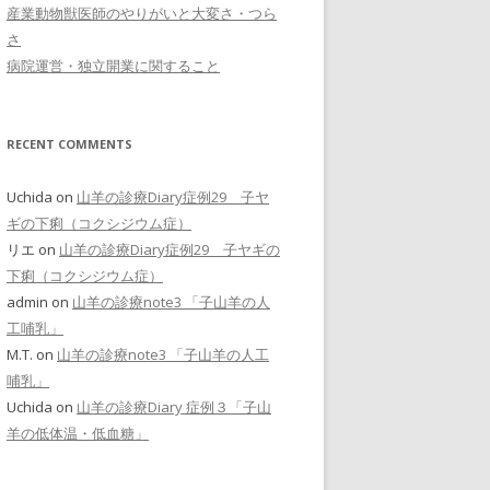
産業動物獣医師のやりがいと大変さ・つら
さ
病院運営・独立開業に関すること
RECENT COMMENTS
Uchida
on
山羊の診療Diary症例29 子ヤ
ギの下痢（コクシジウム症）
リエ
on
山羊の診療Diary症例29 子ヤギの
下痢（コクシジウム症）
admin
on
山羊の診療note3 「子山羊の人
工哺乳」
M.T.
on
山羊の診療note3 「子山羊の人工
哺乳」
Uchida
on
山羊の診療Diary 症例３「子山
羊の低体温・低血糖」