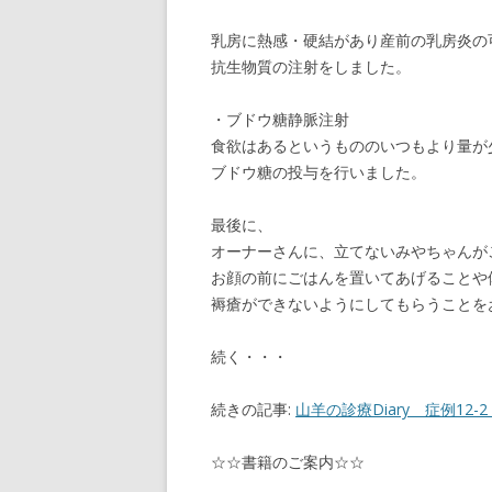
乳房に熱感・硬結があり産前の乳房炎の
抗生物質の注射をしました。
・ブドウ糖静脈注射
食欲はあるというもののいつもより量が
ブドウ糖の投与を行いました。
最後に、
オーナーさんに、立てないみやちゃんが
お顔の前にごはんを置いてあげることや
褥瘡ができないようにしてもらうことを
続く・・・
続きの記事:
山羊の診療Diary 症例1
☆☆書籍のご案内☆☆