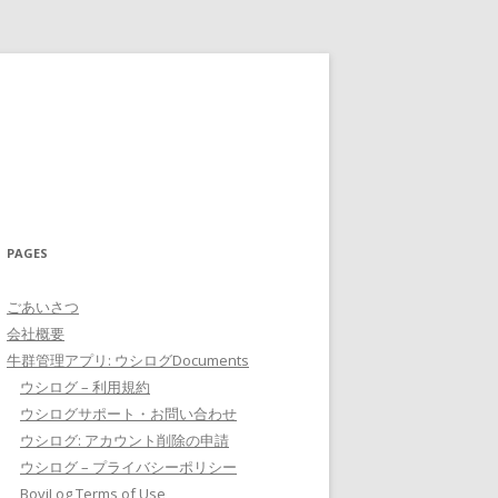
PAGES
ごあいさつ
会社概要
牛群管理アプリ: ウシログDocuments
ウシログ – 利用規約
ウシログサポート・お問い合わせ
ウシログ: アカウント削除の申請
ウシログ – プライバシーポリシー
BoviLog Terms of Use