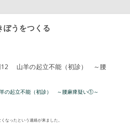
きぼうをつくる
Skip
to
content
症例12 山羊の起立不能（初診） ～腰
2 山羊の起立不能（初診） ～腰麻痺疑い①～
なくなったという連絡が来ました。