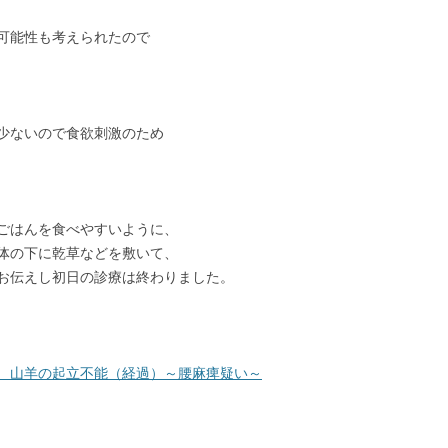
可能性も考えられたので
少ないので食欲刺激のため
ごはんを食べやすいように、
体の下に乾草などを敷いて、
お伝えし初日の診療は終わりました。
2-2 山羊の起立不能（経過）～腰麻痺疑い～