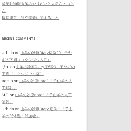
産業動物獣医師のやりがいと大変さ・つら
さ
病院運営・独立開業に関すること
RECENT COMMENTS
Uchida
on
山羊の診療Diary症例29 子ヤ
ギの下痢（コクシジウム症）
リエ
on
山羊の診療Diary症例29 子ヤギの
下痢（コクシジウム症）
admin
on
山羊の診療note3 「子山羊の人
工哺乳」
M.T.
on
山羊の診療note3 「子山羊の人工
哺乳」
Uchida
on
山羊の診療Diary 症例３「子山
羊の低体温・低血糖」