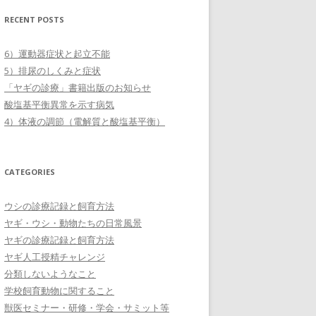
RECENT POSTS
6）運動器症状と起立不能
5）排尿のしくみと症状
「ヤギの診療」書籍出版のお知らせ
酸塩基平衡異常を示す病気
4）体液の調節（電解質と酸塩基平衡）
CATEGORIES
ウシの診療記録と飼育方法
ヤギ・ウシ・動物たちの日常風景
ヤギの診療記録と飼育方法
ヤギ人工授精チャレンジ
分類しないようなこと
学校飼育動物に関すること
獣医セミナー・研修・学会・サミット等