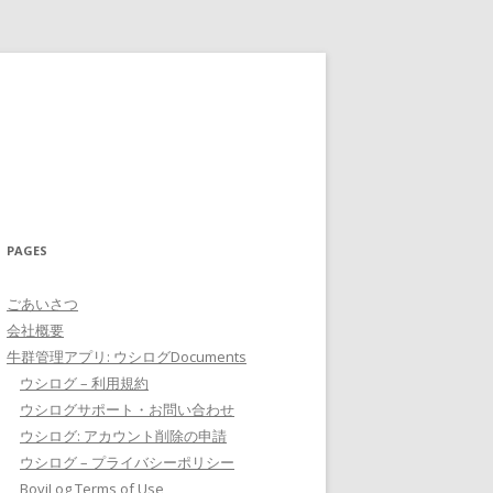
PAGES
ごあいさつ
会社概要
牛群管理アプリ: ウシログDocuments
ウシログ – 利用規約
ウシログサポート・お問い合わせ
ウシログ: アカウント削除の申請
ウシログ – プライバシーポリシー
BoviLog Terms of Use