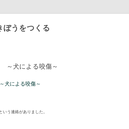
きぼうをつくる
Skip
to
content
13 ～犬による咬傷～
 ～犬による咬傷～
という連絡がありました。